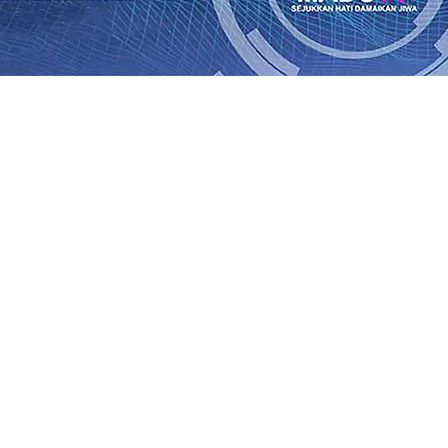
Rp1 Miliar
08 Agu 2026
•
Sebut Pemkot Kediri Arogan Soal
i Banding
07 Agu 2026
•
Perkuat Hubungan Dengan 17 De
diri Perkuat Sinergi dengan Media Kenalkan Wajah Baru JKN
 di Datangkan Perkuat Untuk Super League 2026/2027
06 A
daya
06 Agu 2026
•
ITS Perkenalkan Pupuk Probiotik Berba
gan Petani, PG Pesantren Baru Sukses Menggiling Tebu 4 
onal 2026
06 Agu 2026
•
Jumlah Rekening dan Nominal Si
Rp1 Miliar
08 Agu 2026
•
Sebut Pemkot Kediri Arogan Soal
i Banding
07 Agu 2026
•
Perkuat Hubungan Dengan 17 De
diri Perkuat Sinergi dengan Media Kenalkan Wajah Baru JKN
 di Datangkan Perkuat Untuk Super League 2026/2027
06 A
daya
06 Agu 2026
•
ITS Perkenalkan Pupuk Probiotik Berba
gan Petani, PG Pesantren Baru Sukses Menggiling Tebu 4 
onal 2026
06 Agu 2026
•
Jumlah Rekening dan Nominal Si