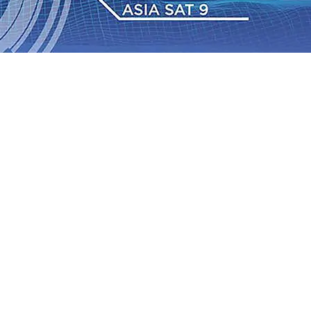
 TPA Pojok, Pengugat dan Saroja: Banding atau Kasasi,
sa Sekitar, PT SGN MKSO Kebun Dhoho Kembali
: Lebih Informatif, Lebih Fleksibel, dan Berkelanjutan
gu 2026
•
KAI Daop 7 Madiun Salurkan Bantuan TJSL
sis Grafenik Karbon, Hasil Panen Jagung di Mojokerto
Juta Kuintal di Hari ke-75
06 Agu 2026
•
Bangga, Mas
mpanan di Jawa Timur Terus Bertumbuh, menunjukan
 TPA Pojok, Pengugat dan Saroja: Banding atau Kasasi,
sa Sekitar, PT SGN MKSO Kebun Dhoho Kembali
: Lebih Informatif, Lebih Fleksibel, dan Berkelanjutan
gu 2026
•
KAI Daop 7 Madiun Salurkan Bantuan TJSL
sis Grafenik Karbon, Hasil Panen Jagung di Mojokerto
Juta Kuintal di Hari ke-75
06 Agu 2026
•
Bangga, Mas
mpanan di Jawa Timur Terus Bertumbuh, menunjukan