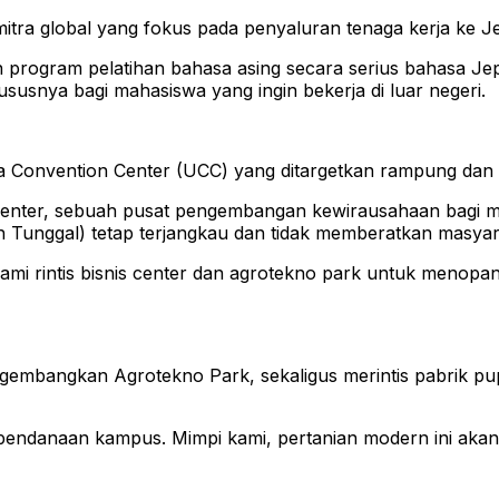
tra global yang fokus pada penyaluran tenaga kerja ke J
n program pelatihan bahasa asing secara serius bahasa Je
susnya bagi mahasiswa yang ingin bekerja di luar negeri.
nvention Center (UCC) yang ditargetkan rampung dan bis
enter, sebuah pusat pengembangan kewirausahaan bagi mahas
 Tunggal) tetap terjangkau dan tidak memberatkan masyar
a kami rintis bisnis center dan agrotekno park untuk me
engembangkan Agrotekno Park, sekaligus merintis pabrik pu
a pendanaan kampus. Mimpi kami, pertanian modern ini ak