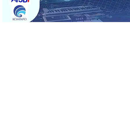
Trending
Rumah dan 6 Kendaraan Ludes Terbakar, Kerugian Capai 
Warga Tak Akan Gentar!, Pemkot “Kekeh” Dengan Mater
Salurkan Bantuan Gula
07 Agu 2026
•
BPJS Kesehatan Ke
07 Agu 2026
•
Pemain Pemain Baru Persik Kediri Terus
Rp123 Juta untuk Pendidikan, Sosial, dan Pelestarian Bu
Tembus 18 Ton/Ha
06 Agu 2026
•
Perkuat Kemitraan Den
Dhito Beri Beasiswa Siswa Peraih Medali Emas LKS Nasi
Kuatnya Basis Menabung Nasabah
06 Agu 2026
•
Rumah dan 6 Kendaraan Ludes Terbakar, Kerugian Capai 
Warga Tak Akan Gentar!, Pemkot “Kekeh” Dengan Mater
Salurkan Bantuan Gula
07 Agu 2026
•
BPJS Kesehatan Ke
07 Agu 2026
•
Pemain Pemain Baru Persik Kediri Terus
Rp123 Juta untuk Pendidikan, Sosial, dan Pelestarian Bu
Tembus 18 Ton/Ha
06 Agu 2026
•
Perkuat Kemitraan Den
Dhito Beri Beasiswa Siswa Peraih Medali Emas LKS Nasi
Kuatnya Basis Menabung Nasabah
06 Agu 2026
•