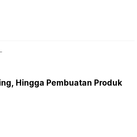
LIVE STREAMING
PODCAST
KAJIAN ISLAM
.
ing, Hingga Pembuatan Produk