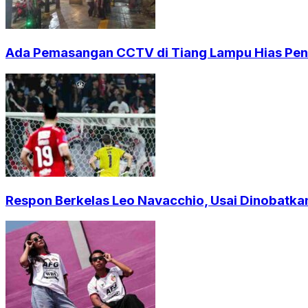
Ada Pemasangan CCTV di Tiang Lampu Hias Pendi
Respon Berkelas Leo Navacchio, Usai Dinobatkan