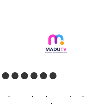
Follow social media kami di:
© 2026 - PT. Madinul Ulum Media Televisi Ummat Tulungagung, Jawa Timur
Profil Madu TV
Redaksi
Pedoman Siber
Kontak
Live Streaming
PodCast