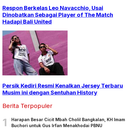
Respon Berkelas Leo Navacchio, Usai
Dinobatkan Sebagai Player of The Match
Hadapi Bali United
Persik Kediri Resmi Kenalkan Jersey Terbaru
Musim ini dengan Sentuhan History
Berita Terpopuler
1
Harapan Besar Cicit Mbah Cholil Bangkalan, KH Imam
Buchori untuk Gus Irfan Menakhodai PBNU