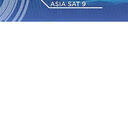
026
•
ITS Perkenalkan Pupuk Probiotik Berbasis Grafenik
Pesantren Baru Sukses Menggiling Tebu 4 Juta Kuintal di
026
•
Jumlah Rekening dan Nominal Simpanan di Jawa
ksi, Mas Dhito Kembali Salurkan 216 Bantuan Pertanian
elum Sepenuhnya Padam
05 Agu 2026
•
Sergio Castel dari
Wali Barokah, Pererat Sinergi Polri dan Ulama
05 Agu
gu 2026
•
026
•
ITS Perkenalkan Pupuk Probiotik Berbasis Grafenik
Pesantren Baru Sukses Menggiling Tebu 4 Juta Kuintal di
026
•
Jumlah Rekening dan Nominal Simpanan di Jawa
ksi, Mas Dhito Kembali Salurkan 216 Bantuan Pertanian
elum Sepenuhnya Padam
05 Agu 2026
•
Sergio Castel dari
Wali Barokah, Pererat Sinergi Polri dan Ulama
05 Agu
gu 2026
•