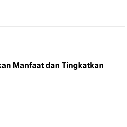
LIVE STREAMING
PODCAST
KAJIAN ISLAM
rikan Manfaat dan Tingkatkan