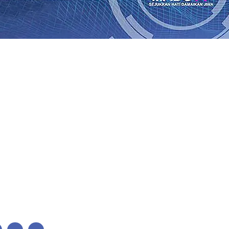
tuk Pendidikan, Sosial, dan Pelestarian Budaya
06 Agu 2
on/Ha
06 Agu 2026
•
Perkuat Kemitraan Dengan Petani, PG 
swa Siswa Peraih Medali Emas LKS Nasional 2026
06 Agu 2
enabung Nasabah
06 Agu 2026
•
Dukung Peningkatan Produ
 Langsung Pemadaman Karhutla di Lereng Bromo, Api B
26
•
Kapolres Kediri Kota Jalin Silaturahmi dengan Ponpes 
ah Perkembangan Industri Fesyen yang Semakin Pesat
05 A
tuk Pendidikan, Sosial, dan Pelestarian Budaya
06 Agu 2
on/Ha
06 Agu 2026
•
Perkuat Kemitraan Dengan Petani, PG 
swa Siswa Peraih Medali Emas LKS Nasional 2026
06 Agu 2
enabung Nasabah
06 Agu 2026
•
Dukung Peningkatan Produ
 Langsung Pemadaman Karhutla di Lereng Bromo, Api B
26
•
Kapolres Kediri Kota Jalin Silaturahmi dengan Ponpes 
ah Perkembangan Industri Fesyen yang Semakin Pesat
05 A