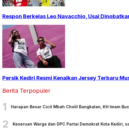
Respon Berkelas Leo Navacchio, Usai Dinobatkan
Persik Kediri Resmi Kenalkan Jersey Terbaru Mu
Berita Terpopuler
1
Harapan Besar Cicit Mbah Cholil Bangkalan, KH Imam Bu
2
Keseruan Warga dan DPC Partai Demokrat Kota Kediri, sa