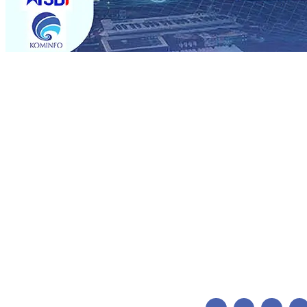
Trending
KAI Daop 7 Madiun Salurkan Bantuan TJSL Rp123 Juta un
Karbon, Hasil Panen Jagung di Mojokerto Tembus 18 T
Hari ke-75
06 Agu 2026
•
Bangga, Mas Dhito Beri Beasi
Timur Terus Bertumbuh, menunjukan Kuatnya Basis M
Bagi Petani
06 Agu 2026
•
Kapolres Probolinggo Pimpin
Spanyol Pastikan Gabung skuad Macan Putih
05 Agu 20
2026
•
Cerita Supeno, Penjahit Vermak Keliling Di Teng
KAI Daop 7 Madiun Salurkan Bantuan TJSL Rp123 Juta un
Karbon, Hasil Panen Jagung di Mojokerto Tembus 18 T
Hari ke-75
06 Agu 2026
•
Bangga, Mas Dhito Beri Beasi
Timur Terus Bertumbuh, menunjukan Kuatnya Basis M
Bagi Petani
06 Agu 2026
•
Kapolres Probolinggo Pimpin
Spanyol Pastikan Gabung skuad Macan Putih
05 Agu 20
2026
•
Cerita Supeno, Penjahit Vermak Keliling Di Teng