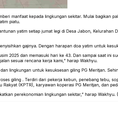
beri manfaat kepada lingkungan sekitar. Mulai bagikan pa
tim piatu.
 santunan yatim setiap jumat legi di Desa Jabon, Kelurahan
enyisihkan gajinya. Dengan harapan doa yatim untuk kesuk
musim 2025 dan memasuki hari ke 43. Dan sampai saat ini s
rjalan sesuai rencana kerja kami,” harap Wakhyu.
an lingkungan untuk kesuksesan giling PG Meritjan. Sehi
roses giling . Terdiri dari pekerja kebun, penebang tebu, s
u Rakyat (KPTR), karyawan koperasi PG Meritjan, dan peda
atkan perekonomian lingkungan sekitar,” harap Wakhyu. (