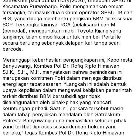
Satreskrim pada Jumat (10/4/2026), di sebuah SPBU di
Kecamatan Purwoharjo. Polisi mengamankan empat
tersangka, termasuk dua oknum operator SPBU, IB dan
HIS, yang diduga membantu pengisian BBM tidak sesuai
SOP. Tersangka lainnya, RCA (pelaksana) dan M
(pemodal), menggunakan mobil Toyota Kijang yang
tangkinya telah dimodifikasi untuk membeli Pertalite
secara berulang sebanyak delapan kali tanpa scan
barcode.
Menanggapi keberhasilan pengungkapan ini, Kapolresta
Banyuwangi, Kombes Pol Dr. Rofiq Ripto Himawan
S.I.K., S.H., M.H. menyatakan bahwa penindakan ini
merupakan komitmen Polri dalam menjaga distribusi
energi agar tepat sasaran. “Langkah ini adalah bentuk
upaya kepolisian dalam mengawal kebijakan pemerintah
terkait distribusi BBM bersubsidi agar tidak
disalahgunakan oleh pihak-pihak yang mencari
keuntungan pribadi. Saat ini, perkara tersebut masih
dalam tahap penyidikan mendalam oleh Satreskrim
Polresta Banyuwangi guna memastikan seluruh pihak
yang terlibat diproses sesuai dengan hukum yang
berlaku,” tegas Kombes Pol Dr. Rofiq Ripto Himawan