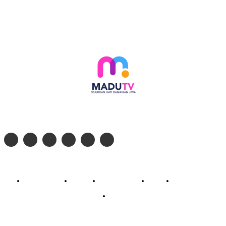
Follow social media kami di:
© 2026 - PT. Madinul Ulum Media Televisi Ummat Tulungagung, Jawa Timur
Profil Madu TV
Redaksi
Pedoman Siber
Kontak
Live Streaming
PodCast