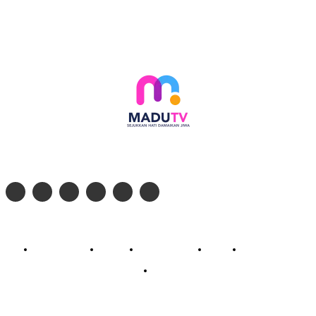
Follow social media kami di:
© 2026 - PT. Madinul Ulum Media Televisi Ummat Tulungagung, Jawa Timur
Profil Madu TV
Redaksi
Pedoman Siber
Kontak
Live Streaming
PodCast