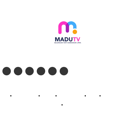
Follow social media kami di:
© 2026 - PT. Madinul Ulum Media Televisi Ummat Tulungagung, Jawa Timur
Profil Madu TV
Redaksi
Pedoman Siber
Kontak
Live Streaming
PodCast