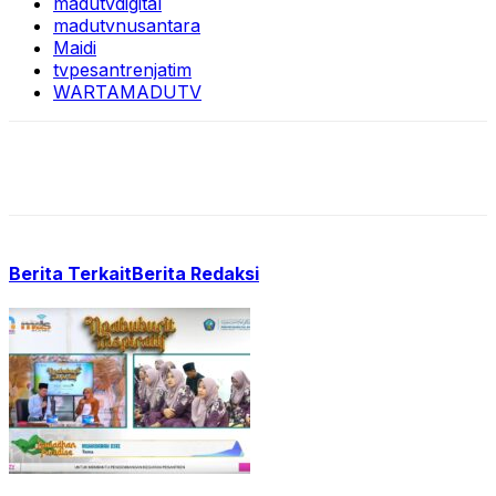
madutvdigital
madutvnusantara
Maidi
tvpesantrenjatim
WARTAMADUTV
Berita Terkait
Berita Redaksi