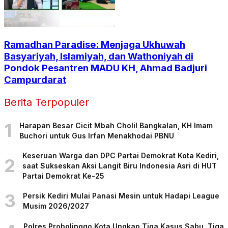
Ramadhan Paradise: Menjaga Ukhuwah
Basyariyah, Islamiyah, dan Wathoniyah di
Pondok Pesantren MADU KH, Ahmad Badjuri
Campurdarat
Berita Terpopuler
1
Harapan Besar Cicit Mbah Cholil Bangkalan, KH Imam
Buchori untuk Gus Irfan Menakhodai PBNU
Keseruan Warga dan DPC Partai Demokrat Kota Kediri,
2
saat Sukseskan Aksi Langit Biru Indonesia Asri di HUT
Partai Demokrat Ke-25
3
Persik Kediri Mulai Panasi Mesin untuk Hadapi League
Musim 2026/2027
Polres Probolinggo Kota Ungkap Tiga Kasus Sabu, Tiga