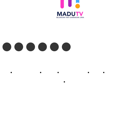
Follow social media kami di:
© 2026 - PT. Madinul Ulum Media Televisi Ummat Tulungagung, Jawa Timur
Profil Madu TV
Redaksi
Pedoman Siber
Kontak
Live Streaming
PodCast