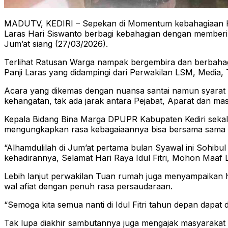
MADUTV, KEDIRI – Sepekan di Momentum kebahagiaan Hari
Laras Hari Siswanto berbagi kebahagian dengan memberik
Jum’at siang (27/03/2026).
Terlihat Ratusan Warga nampak bergembira dan berbahagia
Panji Laras yang didampingi dari Perwakilan LSM, Media,
Acara yang dikemas dengan nuansa santai namun syarat
kehangatan, tak ada jarak antara Pejabat, Aparat dan m
Kepala Bidang Bina Marga DPUPR Kabupaten Kediri sekali
mengungkapkan rasa kebagaiaannya bisa bersama sama se
“Alhamdulilah di Jum’at pertama bulan Syawal ini Sohibu
kehadirannya, Selamat Hari Raya Idul Fitri, Mohon Maaf L
Lebih lanjut perwakilan Tuan rumah juga menyampaikan h
wal afiat dengan penuh rasa persaudaraan.
“Semoga kita semua nanti di Idul Fitri tahun depan dapa
Tak lupa diakhir sambutannya juga mengajak masyarakat 