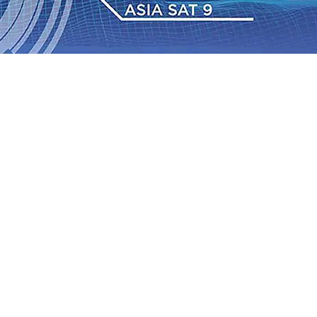
 Pemkot “Kekeh” Dengan Materi Banding
07 Agu 2026
•
2026
•
BPJS Kesehatan Kediri Perkuat Sinergi dengan
Baru Persik Kediri Terus di Datangkan Perkuat Untuk
Sosial, dan Pelestarian Budaya
06 Agu 2026
•
ITS
gu 2026
•
Perkuat Kemitraan Dengan Petani, PG
wa Siswa Peraih Medali Emas LKS Nasional 2026
06 Agu
nabung Nasabah
06 Agu 2026
•
Dukung Peningkatan
 Pemkot “Kekeh” Dengan Materi Banding
07 Agu 2026
•
2026
•
BPJS Kesehatan Kediri Perkuat Sinergi dengan
Baru Persik Kediri Terus di Datangkan Perkuat Untuk
Sosial, dan Pelestarian Budaya
06 Agu 2026
•
ITS
gu 2026
•
Perkuat Kemitraan Dengan Petani, PG
wa Siswa Peraih Medali Emas LKS Nasional 2026
06 Agu
nabung Nasabah
06 Agu 2026
•
Dukung Peningkatan