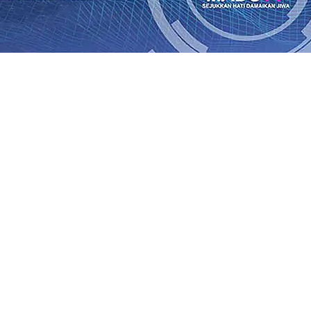
an Saroja: Banding atau Kasasi, Warga Tak Akan Gentar!,
SO Kebun Dhoho Kembali Salurkan Bantuan Gula
07 Agu 
Fleksibel, dan Berkelanjutan
07 Agu 2026
•
Pemain Pemain 
iun Salurkan Bantuan TJSL Rp123 Juta untuk Pendidikan, 
 Hasil Panen Jagung di Mojokerto Tembus 18 Ton/Ha
06 A
i Hari ke-75
06 Agu 2026
•
Bangga, Mas Dhito Beri Beasis
 Timur Terus Bertumbuh, menunjukan Kuatnya Basis Me
nian Bagi Petani
06 Agu 2026
•
an Saroja: Banding atau Kasasi, Warga Tak Akan Gentar!,
SO Kebun Dhoho Kembali Salurkan Bantuan Gula
07 Agu 
Fleksibel, dan Berkelanjutan
07 Agu 2026
•
Pemain Pemain 
iun Salurkan Bantuan TJSL Rp123 Juta untuk Pendidikan, 
 Hasil Panen Jagung di Mojokerto Tembus 18 Ton/Ha
06 A
i Hari ke-75
06 Agu 2026
•
Bangga, Mas Dhito Beri Beasis
 Timur Terus Bertumbuh, menunjukan Kuatnya Basis Me
nian Bagi Petani
06 Agu 2026
•