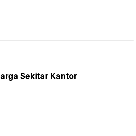
LIVE STREAMING
PODCAST
KAJIAN ISLAM
arga Sekitar Kantor