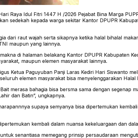
 Raya Idul Fitri 1447 H /2026 Pejabat Bina Marga PUPR 
an sedekah kepada warga sekitar Kantor DPUPR Kabupaten K
 dari raut wajah serta sikapnya ketika halal bihalal mak
 TNI maupun yang lainnya.
 makna di halaman belakang Kantor DPUPR Kabupaten Ked
asyarakat, maupun elemen masyarakat lainnya.
gus Ketua Paguyuban Panji Laras Kediri Hari Siswanto me
luruh elemen masyarakat bisa menyelenggarakan Halal bi
l Bait merasa bahagia bisa bersma sama dengan segenap ma
ahir dan Batin”, ungkapnya.
arapannnya supaya semyanya bisa dipertemukan kembali di
t dipertemukan kembali dalam nuansa kekeluargaan dan dala
untuk senantiasa memegang prinsip persaudaraan mengutip 