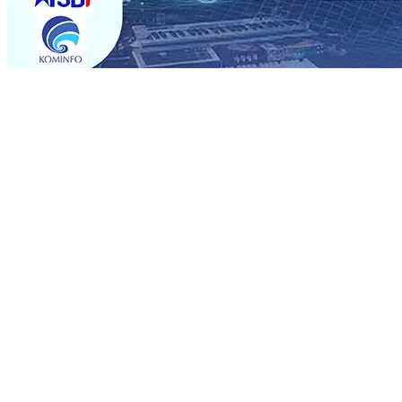
Trending
Sebut Pemkot Kediri Arogan Soal TPA Pojok, Pengugat d
Perkuat Hubungan Dengan 17 Desa Sekitar, PT SGN MK
Media Kenalkan Wajah Baru JKN: Lebih Informatif, Lebih 
Super League 2026/2027
06 Agu 2026
•
KAI Daop 7 Mad
Perkenalkan Pupuk Probiotik Berbasis Grafenik Karbon,
Pesantren Baru Sukses Menggiling Tebu 4 Juta Kuintal d
2026
•
Jumlah Rekening dan Nominal Simpanan di Jawa
Produksi, Mas Dhito Kembali Salurkan 216 Bantuan Perta
Sebut Pemkot Kediri Arogan Soal TPA Pojok, Pengugat d
Perkuat Hubungan Dengan 17 Desa Sekitar, PT SGN MK
Media Kenalkan Wajah Baru JKN: Lebih Informatif, Lebih 
Super League 2026/2027
06 Agu 2026
•
KAI Daop 7 Mad
Perkenalkan Pupuk Probiotik Berbasis Grafenik Karbon,
Pesantren Baru Sukses Menggiling Tebu 4 Juta Kuintal d
2026
•
Jumlah Rekening dan Nominal Simpanan di Jawa
Produksi, Mas Dhito Kembali Salurkan 216 Bantuan Perta