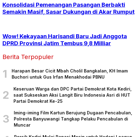
Konsolidasi Pemenangan Pasangan Berbakti
Semakin Masif, Sasar Dukungan di Akar Rumput
Wow! Kekayaan Harisandi Baru Jadi Anggota
DPRD Provinsi Jatim Tembus 9,8 Milliar
Berita Terpopuler
1
Harapan Besar Cicit Mbah Cholil Bangkalan, KH Imam
Buchori untuk Gus Irfan Menakhodai PBNU
Keseruan Warga dan DPC Partai Demokrat Kota Kediri,
2
saat Sukseskan Aksi Langit Biru Indonesia Asri di HUT
Partai Demokrat Ke-25
Iming-iming Film Kartun Berujung Dugaan Pencabulan,
3
Polresta Banyuwangi Tangkap Pelaku Pencabulan di
Muncar
Persik Kediri Mulai Panasi Mesin untuk Hadapi League