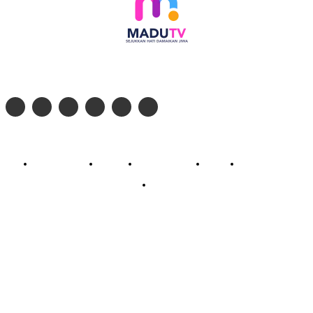
Follow social media kami di:
© 2026 - PT. Madinul Ulum Media Televisi Ummat Tulungagung, Jawa Timur
Profil Madu TV
Redaksi
Pedoman Siber
Kontak
Live Streaming
PodCast