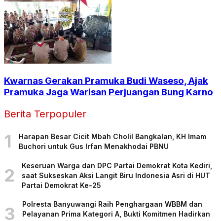
Kwarnas Gerakan Pramuka Budi Waseso, Ajak
Pramuka Jaga Warisan Perjuangan Bung Karno
Berita Terpopuler
1
Harapan Besar Cicit Mbah Cholil Bangkalan, KH Imam
Buchori untuk Gus Irfan Menakhodai PBNU
Keseruan Warga dan DPC Partai Demokrat Kota Kediri,
2
saat Sukseskan Aksi Langit Biru Indonesia Asri di HUT
Partai Demokrat Ke-25
Polresta Banyuwangi Raih Penghargaan WBBM dan
3
Pelayanan Prima Kategori A, Bukti Komitmen Hadirkan