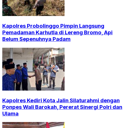
Kapolres Probolinggo Pimpin Langsung
Pemadaman Karhutla di Lereng Bromo, Api
Belum Sepenuhnya Padam
Kapolres Kediri Kota Jalin Silaturahmi dengan
Ponpes Wali Barokah, Pererat Sinergi Polri dan
Ulama