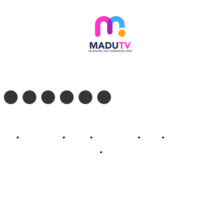
Follow social media kami di:
© 2026 - PT. Madinul Ulum Media Televisi Ummat Tulungagung, Jawa Timur
Profil Madu TV
Redaksi
Pedoman Siber
Kontak
Live Streaming
PodCast