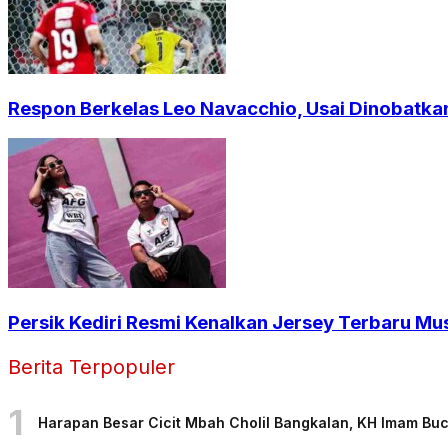
Respon Berkelas Leo Navacchio, Usai Dinobatkan
Persik Kediri Resmi Kenalkan Jersey Terbaru Mu
Berita Terpopuler
1
Harapan Besar Cicit Mbah Cholil Bangkalan, KH Imam Bu