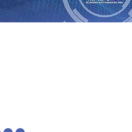
Perkuat Untuk Super League 2026/2027
06 Agu 2026
•
KAI 
•
ITS Perkenalkan Pupuk Probiotik Berbasis Grafenik Kar
antren Baru Sukses Menggiling Tebu 4 Juta Kuintal di Har
26
•
Jumlah Rekening dan Nominal Simpanan di Jawa Timu
Produksi, Mas Dhito Kembali Salurkan 216 Bantuan Pertan
, Api Belum Sepenuhnya Padam
05 Agu 2026
•
Sergio Cas
n Ponpes Wali Barokah, Pererat Sinergi Polri dan Ulama
05
Perkuat Untuk Super League 2026/2027
06 Agu 2026
•
KAI 
•
ITS Perkenalkan Pupuk Probiotik Berbasis Grafenik Kar
antren Baru Sukses Menggiling Tebu 4 Juta Kuintal di Har
26
•
Jumlah Rekening dan Nominal Simpanan di Jawa Timu
Produksi, Mas Dhito Kembali Salurkan 216 Bantuan Pertan
, Api Belum Sepenuhnya Padam
05 Agu 2026
•
Sergio Cas
n Ponpes Wali Barokah, Pererat Sinergi Polri dan Ulama
05