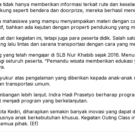
 tidak hanya memberikan informasi terkait rute dan kese
dukung seperti bendera dan doorprize, mereka berhasil men
a mahasiswa yang mampu menyampaikan materi dengan cara
tif, bahkan ada kejutan dengan properti pendukung yang m
ri kegiatan ini, tetapi juga para peserta didik. Salah sat
g lalu lintas dan sarana transportasi dengan cara yang 
g yang telah mengajar di SLB Nur Khabib sejak 2016. Men
 bagi seluruh peserta. “Pemandu wisata memberikan edukasi
ya.
syukur atas pengalaman yang diberikan kepada anak-anak 
an transportasi umum.
bangan lebih lanjut. Indra Hadi Prasetyo berharap progr
at menjadi program yang berkelanjutan.
ta Kediri, diharapkan semakin banyak inovasi yang dapat d
snya anak berkebutuhan khusus. Kegiatan Outing Class in
semua pihak. (Ef)