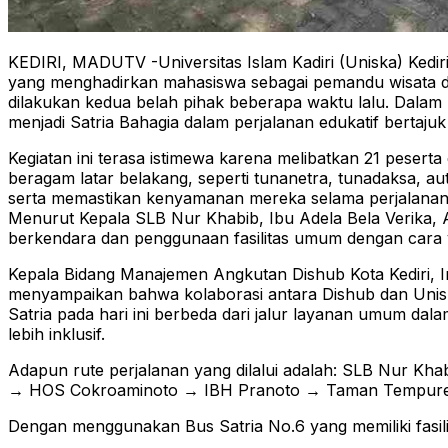
KEDIRI, MADUTV -Universitas Islam Kadiri (Uniska) Kediri
yang menghadirkan mahasiswa sebagai pemandu wisata di 
dilakukan kedua belah pihak beberapa waktu lalu. Dalam k
menjadi Satria Bahagia dalam perjalanan edukatif bertaj
Kegiatan ini terasa istimewa karena melibatkan 21 pesert
beragam latar belakang, seperti tunanetra, tunadaksa, a
serta memastikan kenyamanan mereka selama perjalanan
Menurut Kepala SLB Nur Khabib, Ibu Adela Bela Verika, A
berkendara dan penggunaan fasilitas umum dengan cara 
Kepala Bidang Manajemen Angkutan Dishub Kota Kediri, Indr
menyampaikan bahwa kolaborasi antara Dishub dan Uniska 
Satria pada hari ini berbeda dari jalur layanan umum 
lebih inklusif.
Adapun rute perjalanan yang dilalui adalah: SLB Nur 
→ HOS Cokroaminoto → IBH Pranoto → Taman Tempurejo
Dengan menggunakan Bus Satria No.6 yang memiliki fasili