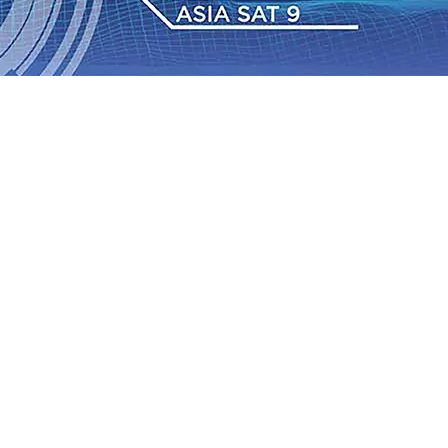
Daop 7 Madiun Salurkan Bantuan TJSL Rp123 Juta untuk
bon, Hasil Panen Jagung di Mojokerto Tembus 18 Ton/Ha
i ke-75
06 Agu 2026
•
Bangga, Mas Dhito Beri Beasiswa
r Terus Bertumbuh, menunjukan Kuatnya Basis
ian Bagi Petani
06 Agu 2026
•
Kapolres Probolinggo
tel dari Spanyol Pastikan Gabung skuad Macan Putih
05
 Agu 2026
•
Daop 7 Madiun Salurkan Bantuan TJSL Rp123 Juta untuk
bon, Hasil Panen Jagung di Mojokerto Tembus 18 Ton/Ha
i ke-75
06 Agu 2026
•
Bangga, Mas Dhito Beri Beasiswa
r Terus Bertumbuh, menunjukan Kuatnya Basis
ian Bagi Petani
06 Agu 2026
•
Kapolres Probolinggo
tel dari Spanyol Pastikan Gabung skuad Macan Putih
05
 Agu 2026
•