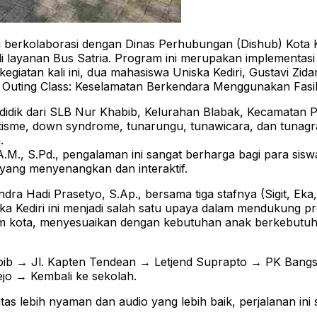
 berkolaborasi dengan Dinas Perhubungan (Dishub) Kota Ked
layanan Bus Satria. Program ini merupakan implementasi d
egiatan kali ini, dua mahasiswa Uniska Kediri, Gustavi Zi
uk Outing Class: Keselamatan Berkendara Menggunakan Fasi
a didik dari SLB Nur Khabib, Kelurahan Blabak, Kecamatan P
utisme, down syndrome, tunarungu, tunawicara, dan tunagr
.
.M., S.Pd., pengalaman ini sangat berharga bagi para sisw
yang menyenangkan dan interaktif.
a Hadi Prasetyo, S.Ap., bersama tiga stafnya (Sigit, Eka, d
Kediri ini menjadi salah satu upaya dalam mendukung prog
dalam kota, menyesuaikan dengan kebutuhan anak berkebu
Khabib → Jl. Kapten Tendean → Letjend Suprapto → PK Ba
 → Kembali ke sekolah.
tas lebih nyaman dan audio yang lebih baik, perjalanan in