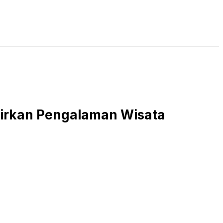
LIVE STREAMING
PODCAST
KAJIAN ISLAM
adirkan Pengalaman Wisata