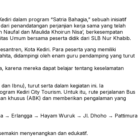
iri dalam program “Satria Bahagia,” sebuah inisiatif
ari penandatangan perjanjian kerja sama yang telah
dan Naufal dan Maulida Khoirun Nisa’, berkesempatan
litas Umum bersama peserta didik dari SLB Nur Khabib.
esantren, Kota Kediri. Para peserta yang memiliki
ahita, didampingi oleh enam guru pendamping yang turut
a, karena mereka dapat belajar tentang keselamatan
an Ibnu), turut serta dalam kegiatan ini. Ia
ram Kediri City Tourism. Untuk itu, rute perjalanan Bus
tuhan khusus (ABK) dan memberikan pengalaman yang
ngsa → Erlangga → Hayam Wuruk → Jl. Dhoho → Pattimura
i semakin menyenangkan dan edukatif.