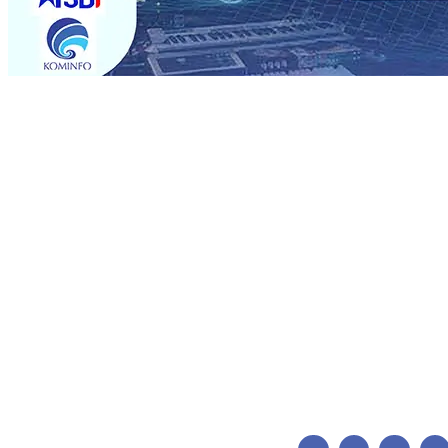
Trending
Pemain Pemain Baru Persik Kediri Terus di Datangkan 
Pendidikan, Sosial, dan Pelestarian Budaya
06 Agu 2026
06 Agu 2026
•
Perkuat Kemitraan Dengan Petani, PG Pes
Siswa Peraih Medali Emas LKS Nasional 2026
06 Agu 20
Menabung Nasabah
06 Agu 2026
•
Dukung Peningkatan 
Pimpin Langsung Pemadaman Karhutla di Lereng Bromo
Agu 2026
•
Kapolres Kediri Kota Jalin Silaturahmi denga
Pemain Pemain Baru Persik Kediri Terus di Datangkan 
Pendidikan, Sosial, dan Pelestarian Budaya
06 Agu 2026
06 Agu 2026
•
Perkuat Kemitraan Dengan Petani, PG Pes
Siswa Peraih Medali Emas LKS Nasional 2026
06 Agu 20
Menabung Nasabah
06 Agu 2026
•
Dukung Peningkatan 
Pimpin Langsung Pemadaman Karhutla di Lereng Bromo
Agu 2026
•
Kapolres Kediri Kota Jalin Silaturahmi denga