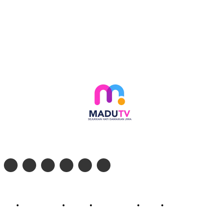
Follow social media kami di:
© 2026 - PT. Madinul Ulum Media Televisi Ummat Tulungagung, Jawa Timur
Profil Madu TV
Redaksi
Pedoman Siber
Kontak
Live Streaming