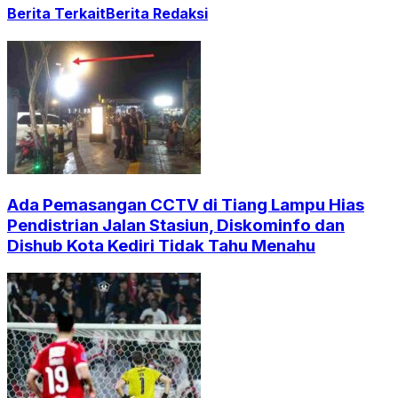
Berita Terkait
Berita Redaksi
Ada Pemasangan CCTV di Tiang Lampu Hias
Pendistrian Jalan Stasiun, Diskominfo dan
Dishub Kota Kediri Tidak Tahu Menahu