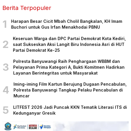
Berita Terpopuler
1
Harapan Besar Cicit Mbah Cholil Bangkalan, KH Imam
Buchori untuk Gus Irfan Menakhodai PBNU
Keseruan Warga dan DPC Partai Demokrat Kota Kediri,
2
saat Sukseskan Aksi Langit Biru Indonesia Asri di HUT
Partai Demokrat Ke-25
Polresta Banyuwangi Raih Penghargaan WBBM dan
3
Pelayanan Prima Kategori A, Bukti Komitmen Hadirkan
Layanan Berintegritas untuk Masyarakat
Iming-iming Film Kartun Berujung Dugaan Pencabulan,
4
Polresta Banyuwangi Tangkap Pelaku Pencabulan di
Muncar
5
LITFEST 2026 Jadi Puncak KKN Tematik Literasi ITS di
Kedunganyar Gresik