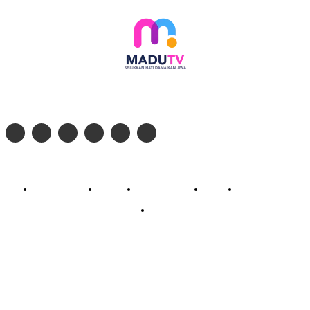
Follow social media kami di:
© 2026 - PT. Madinul Ulum Media Televisi Ummat Tulungagung, Jawa Timur
Profil Madu TV
Redaksi
Pedoman Siber
Kontak
Live Streaming
PodCast