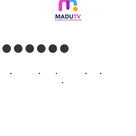
Follow social media kami di:
© 2026 - PT. Madinul Ulum Media Televisi Ummat Tulungagung, Jawa Timur
Profil Madu TV
Redaksi
Pedoman Siber
Kontak
Live Streaming
PodCast