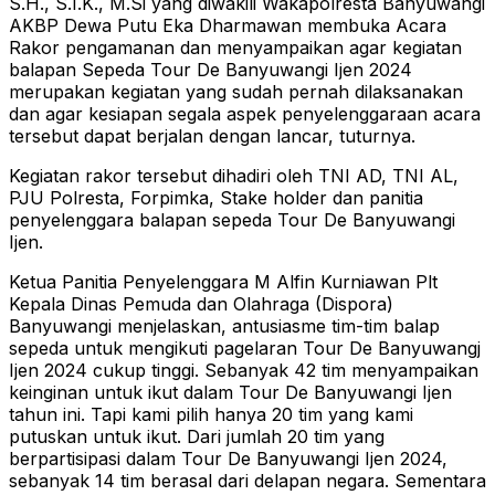
S.H., S.I.K., M.Si yang diwakili Wakapolresta Banyuwangi
AKBP Dewa Putu Eka Dharmawan membuka Acara
Rakor pengamanan dan menyampaikan agar kegiatan
balapan Sepeda Tour De Banyuwangi Ijen 2024
merupakan kegiatan yang sudah pernah dilaksanakan
dan agar kesiapan segala aspek penyelenggaraan acara
tersebut dapat berjalan dengan lancar, tuturnya.
Kegiatan rakor tersebut dihadiri oleh TNI AD, TNI AL,
PJU Polresta, Forpimka, Stake holder dan panitia
penyelenggara balapan sepeda Tour De Banyuwangi
Ijen.
Ketua Panitia Penyelenggara M Alfin Kurniawan Plt
Kepala Dinas Pemuda dan Olahraga (Dispora)
Banyuwangi menjelaskan, antusiasme tim-tim balap
sepeda untuk mengikuti pagelaran Tour De Banyuwangj
Ijen 2024 cukup tinggi. Sebanyak 42 tim menyampaikan
keinginan untuk ikut dalam Tour De Banyuwangi Ijen
tahun ini. Tapi kami pilih hanya 20 tim yang kami
putuskan untuk ikut. Dari jumlah 20 tim yang
berpartisipasi dalam Tour De Banyuwangi Ijen 2024,
sebanyak 14 tim berasal dari delapan negara. Sementara