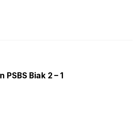
LIVE STREAMING
PODCAST
KAJIAN ISLAM
 PSBS Biak 2 – 1