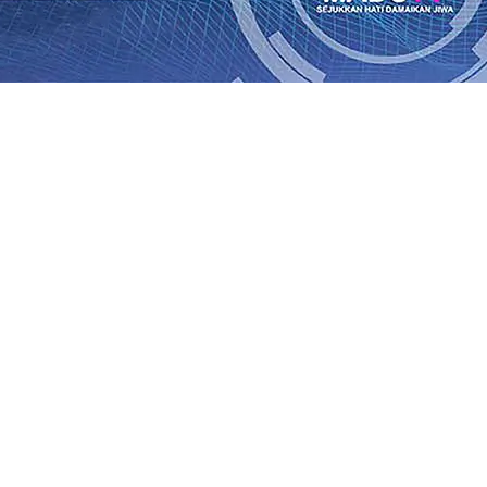
Rp1 Miliar
08 Agu 2026
•
Sebut Pemkot Kediri Arogan Soal
i Banding
07 Agu 2026
•
Perkuat Hubungan Dengan 17 De
diri Perkuat Sinergi dengan Media Kenalkan Wajah Baru JKN
 di Datangkan Perkuat Untuk Super League 2026/2027
06 A
daya
06 Agu 2026
•
ITS Perkenalkan Pupuk Probiotik Berba
gan Petani, PG Pesantren Baru Sukses Menggiling Tebu 4 
onal 2026
06 Agu 2026
•
Jumlah Rekening dan Nominal Si
Rp1 Miliar
08 Agu 2026
•
Sebut Pemkot Kediri Arogan Soal
i Banding
07 Agu 2026
•
Perkuat Hubungan Dengan 17 De
diri Perkuat Sinergi dengan Media Kenalkan Wajah Baru JKN
 di Datangkan Perkuat Untuk Super League 2026/2027
06 A
daya
06 Agu 2026
•
ITS Perkenalkan Pupuk Probiotik Berba
gan Petani, PG Pesantren Baru Sukses Menggiling Tebu 4 
onal 2026
06 Agu 2026
•
Jumlah Rekening dan Nominal Si