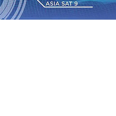
 TPA Pojok, Pengugat dan Saroja: Banding atau Kasasi,
sa Sekitar, PT SGN MKSO Kebun Dhoho Kembali
: Lebih Informatif, Lebih Fleksibel, dan Berkelanjutan
gu 2026
•
KAI Daop 7 Madiun Salurkan Bantuan TJSL
sis Grafenik Karbon, Hasil Panen Jagung di Mojokerto
Juta Kuintal di Hari ke-75
06 Agu 2026
•
Bangga, Mas
mpanan di Jawa Timur Terus Bertumbuh, menunjukan
 TPA Pojok, Pengugat dan Saroja: Banding atau Kasasi,
sa Sekitar, PT SGN MKSO Kebun Dhoho Kembali
: Lebih Informatif, Lebih Fleksibel, dan Berkelanjutan
gu 2026
•
KAI Daop 7 Madiun Salurkan Bantuan TJSL
sis Grafenik Karbon, Hasil Panen Jagung di Mojokerto
Juta Kuintal di Hari ke-75
06 Agu 2026
•
Bangga, Mas
mpanan di Jawa Timur Terus Bertumbuh, menunjukan