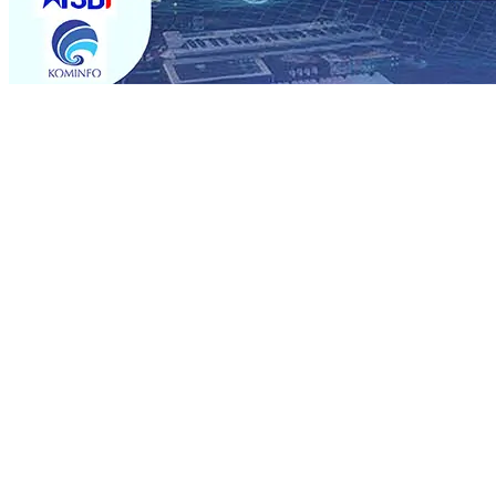
Trending
Rumah dan 6 Kendaraan Ludes Terbakar, Kerugian Capai 
Warga Tak Akan Gentar!, Pemkot “Kekeh” Dengan Mater
Salurkan Bantuan Gula
07 Agu 2026
•
BPJS Kesehatan Ke
07 Agu 2026
•
Pemain Pemain Baru Persik Kediri Terus
Rp123 Juta untuk Pendidikan, Sosial, dan Pelestarian Bu
Tembus 18 Ton/Ha
06 Agu 2026
•
Perkuat Kemitraan Den
Dhito Beri Beasiswa Siswa Peraih Medali Emas LKS Nasi
Kuatnya Basis Menabung Nasabah
06 Agu 2026
•
Rumah dan 6 Kendaraan Ludes Terbakar, Kerugian Capai 
Warga Tak Akan Gentar!, Pemkot “Kekeh” Dengan Mater
Salurkan Bantuan Gula
07 Agu 2026
•
BPJS Kesehatan Ke
07 Agu 2026
•
Pemain Pemain Baru Persik Kediri Terus
Rp123 Juta untuk Pendidikan, Sosial, dan Pelestarian Bu
Tembus 18 Ton/Ha
06 Agu 2026
•
Perkuat Kemitraan Den
Dhito Beri Beasiswa Siswa Peraih Medali Emas LKS Nasi
Kuatnya Basis Menabung Nasabah
06 Agu 2026
•