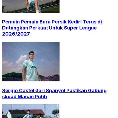
Pemain Pemain Baru Persik Kediri Terus di
Datangkan Perkuat Untuk Super League
2026/2027
Sergio Castel dari Spanyol Pastikan Gabung
skuad Macan Putih