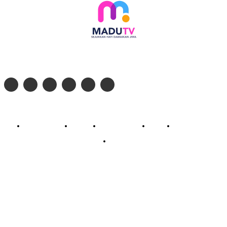
Follow social media kami di:
© 2026 - PT. Madinul Ulum Media Televisi Ummat Tulungagung, Jawa Timur
Profil Madu TV
Redaksi
Pedoman Siber
Kontak
Live Streaming
PodCast