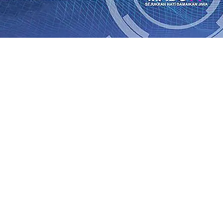
SO Kebun Dhoho Kembali Salurkan Bantuan Gula
07 Agu 
Fleksibel, dan Berkelanjutan
07 Agu 2026
•
Pemain Pemain 
iun Salurkan Bantuan TJSL Rp123 Juta untuk Pendidikan, 
 Hasil Panen Jagung di Mojokerto Tembus 18 Ton/Ha
06 A
i Hari ke-75
06 Agu 2026
•
Bangga, Mas Dhito Beri Beasis
 Timur Terus Bertumbuh, menunjukan Kuatnya Basis Me
nian Bagi Petani
06 Agu 2026
•
Kapolres Probolinggo Pim
SO Kebun Dhoho Kembali Salurkan Bantuan Gula
07 Agu 
Fleksibel, dan Berkelanjutan
07 Agu 2026
•
Pemain Pemain 
iun Salurkan Bantuan TJSL Rp123 Juta untuk Pendidikan, 
 Hasil Panen Jagung di Mojokerto Tembus 18 Ton/Ha
06 A
i Hari ke-75
06 Agu 2026
•
Bangga, Mas Dhito Beri Beasis
 Timur Terus Bertumbuh, menunjukan Kuatnya Basis Me
nian Bagi Petani
06 Agu 2026
•
Kapolres Probolinggo Pim