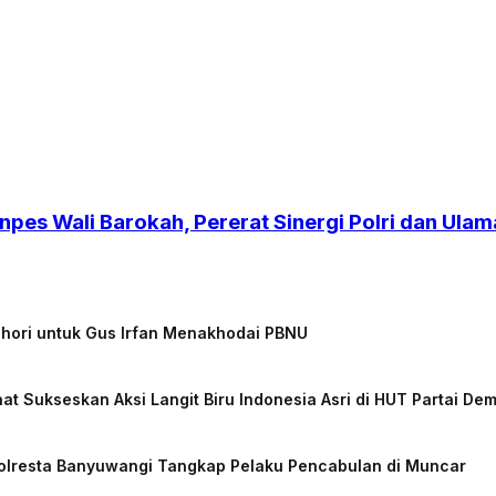
npes Wali Barokah, Pererat Sinergi Polri dan Ulam
chori untuk Gus Irfan Menakhodai PBNU
at Sukseskan Aksi Langit Biru Indonesia Asri di HUT Partai De
Polresta Banyuwangi Tangkap Pelaku Pencabulan di Muncar