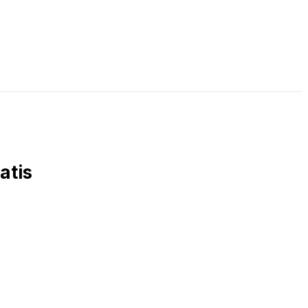
LIVE STREAMING
PODCAST
KAJIAN ISLAM
atis