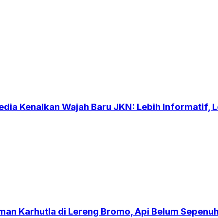
dia Kenalkan Wajah Baru JKN: Lebih Informatif, Le
an Karhutla di Lereng Bromo, Api Belum Sepen