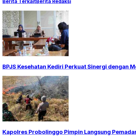
Berita Terkait
Berita Redaksi
BPJS Kesehatan Kediri Perkuat Sinergi dengan Me
Kapolres Probolinggo Pimpin Langsung Pemadam