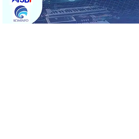
Trending
Perkuat Hubungan Dengan 17 Desa Sekitar, PT SGN MK
Media Kenalkan Wajah Baru JKN: Lebih Informatif, Lebih 
Super League 2026/2027
06 Agu 2026
•
KAI Daop 7 Mad
Perkenalkan Pupuk Probiotik Berbasis Grafenik Karbon,
Pesantren Baru Sukses Menggiling Tebu 4 Juta Kuintal d
2026
•
Jumlah Rekening dan Nominal Simpanan di Jawa
Produksi, Mas Dhito Kembali Salurkan 216 Bantuan Perta
Belum Sepenuhnya Padam
05 Agu 2026
•
Perkuat Hubungan Dengan 17 Desa Sekitar, PT SGN MK
Media Kenalkan Wajah Baru JKN: Lebih Informatif, Lebih 
Super League 2026/2027
06 Agu 2026
•
KAI Daop 7 Mad
Perkenalkan Pupuk Probiotik Berbasis Grafenik Karbon,
Pesantren Baru Sukses Menggiling Tebu 4 Juta Kuintal d
2026
•
Jumlah Rekening dan Nominal Simpanan di Jawa
Produksi, Mas Dhito Kembali Salurkan 216 Bantuan Perta
Belum Sepenuhnya Padam
05 Agu 2026
•