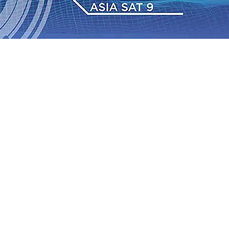
2026
•
BPJS Kesehatan Kediri Perkuat Sinergi dengan
Baru Persik Kediri Terus di Datangkan Perkuat Untuk
Sosial, dan Pelestarian Budaya
06 Agu 2026
•
ITS
gu 2026
•
Perkuat Kemitraan Dengan Petani, PG
wa Siswa Peraih Medali Emas LKS Nasional 2026
06 Agu
nabung Nasabah
06 Agu 2026
•
Dukung Peningkatan
pin Langsung Pemadaman Karhutla di Lereng Bromo, Api
2026
•
BPJS Kesehatan Kediri Perkuat Sinergi dengan
Baru Persik Kediri Terus di Datangkan Perkuat Untuk
Sosial, dan Pelestarian Budaya
06 Agu 2026
•
ITS
gu 2026
•
Perkuat Kemitraan Dengan Petani, PG
wa Siswa Peraih Medali Emas LKS Nasional 2026
06 Agu
nabung Nasabah
06 Agu 2026
•
Dukung Peningkatan
pin Langsung Pemadaman Karhutla di Lereng Bromo, Api