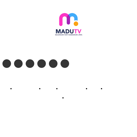
Follow social media kami di:
© 2026 - PT. Madinul Ulum Media Televisi Ummat Tulungagung, Jawa Timur
Profil Madu TV
Redaksi
Pedoman Siber
Kontak
Live Streaming
PodCast