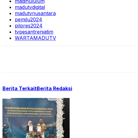
madinululum
madutvdigital
madutvnusantara
pemilu2024
pilpres2024
tvpesantrenjatim
WARTAMADUTV
Berita Terkait
Berita Redaksi