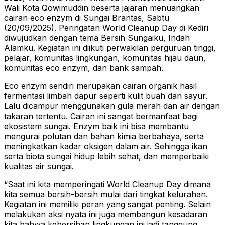
Wali Kota Qowimuddin beserta jajaran menuangkan
cairan eco enzym di Sungai Brantas, Sabtu
(20/09/2025). Peringatan World Cleanup Day di Kediri
diwujudkan dengan tema Bersih Sungaiku, Indah
Alamku. Kegiatan ini diikuti perwakilan perguruan tinggi,
pelajar, komunitas lingkungan, komunitas hijau daun,
komunitas eco enzym, dan bank sampah.
Eco enzym sendiri merupakan cairan organik hasil
fermentasi limbah dapur seperti kulit buah dan sayur.
Lalu dicampur menggunakan gula merah dan air dengan
takaran tertentu. Cairan ini sangat bermanfaat bagi
ekosistem sungai. Enzym baik ini bisa membantu
mengurai polutan dan bahan kimia berbahaya, serta
meningkatkan kadar oksigen dalam air. Sehingga ikan
serta biota sungai hidup lebih sehat, dan memperbaiki
kualitas air sungai.
“Saat ini kita memperingati World Cleanup Day dimana
kita semua bersih-bersih mulai dari tingkat kelurahan.
Kegiatan ini memiliki peran yang sangat penting. Selain
melakukan aksi nyata ini juga membangun kesadaran
kita bahwa kebersihan lingkungan ini jadi tanggung