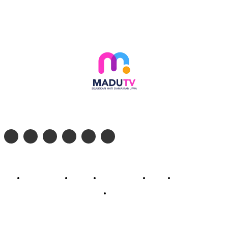
Follow social media kami di:
© 2026 - PT. Madinul Ulum Media Televisi Ummat Tulungagung, Jawa Timur
Profil Madu TV
Redaksi
Pedoman Siber
Kontak
Live Streaming
PodCast