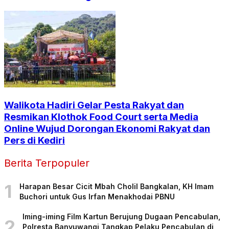
Walikota Hadiri Gelar Pesta Rakyat dan
Resmikan Klothok Food Court serta Media
Online Wujud Dorongan Ekonomi Rakyat dan
Pers di Kediri
Berita Terpopuler
1
Harapan Besar Cicit Mbah Cholil Bangkalan, KH Imam
Buchori untuk Gus Irfan Menakhodai PBNU
Iming-iming Film Kartun Berujung Dugaan Pencabulan,
2
Polresta Banyuwangi Tangkap Pelaku Pencabulan di