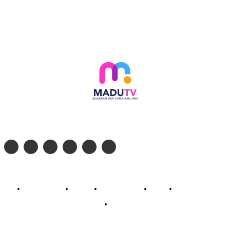
Follow social media kami di:
© 2026 - PT. Madinul Ulum Media Televisi Ummat Tulungagung, Jawa Timur
Profil Madu TV
Redaksi
Pedoman Siber
Kontak
Live Streaming
PodCast