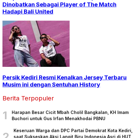
Dinobatkan Sebagai Player of The Match
Hadapi Bali United
Persik Kediri Resmi Kenalkan Jersey Terbaru
Musim ini dengan Sentuhan History
Berita Terpopuler
1
Harapan Besar Cicit Mbah Cholil Bangkalan, KH Imam
Buchori untuk Gus Irfan Menakhodai PBNU
Keseruan Warga dan DPC Partai Demokrat Kota Kediri,
2
saat Sukseskan Aksi Langit Biru Indonesia Asri di HUT