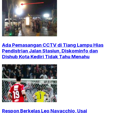
Ada Pemasangan CCTV di Tiang Lampu Hias
Pendistrian Jalan Stasiun, Diskominfo dan
Dishub Kota Kediri Tidak Tahu Menahu
Respon Berkelas Leo Navacchio, Usai