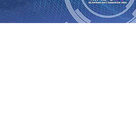
rasi Buka Layanan Paspor Akhir Pekan
08 Agu 2026
•
KA B
Daop 7 Madiun Sampaikan Permohonan Maaf
08 Agu 2026
•
al TPA Pojok, Pengugat dan Saroja: Banding atau Kasasi,
sa Sekitar, PT SGN MKSO Kebun Dhoho Kembali Salurka
ebih Informatif, Lebih Fleksibel, dan Berkelanjutan
07 Ag
gu 2026
•
KAI Daop 7 Madiun Salurkan Bantuan TJSL Rp123
is Grafenik Karbon, Hasil Panen Jagung di Mojokerto Tem
 Kuintal di Hari ke-75
06 Agu 2026
•
rasi Buka Layanan Paspor Akhir Pekan
08 Agu 2026
•
KA B
Daop 7 Madiun Sampaikan Permohonan Maaf
08 Agu 2026
•
al TPA Pojok, Pengugat dan Saroja: Banding atau Kasasi,
sa Sekitar, PT SGN MKSO Kebun Dhoho Kembali Salurka
ebih Informatif, Lebih Fleksibel, dan Berkelanjutan
07 Ag
gu 2026
•
KAI Daop 7 Madiun Salurkan Bantuan TJSL Rp123
is Grafenik Karbon, Hasil Panen Jagung di Mojokerto Tem
 Kuintal di Hari ke-75
06 Agu 2026
•