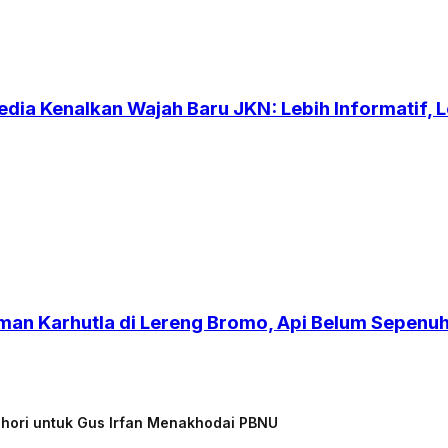
dia Kenalkan Wajah Baru JKN: Lebih Informatif, Le
an Karhutla di Lereng Bromo, Api Belum Sepen
chori untuk Gus Irfan Menakhodai PBNU