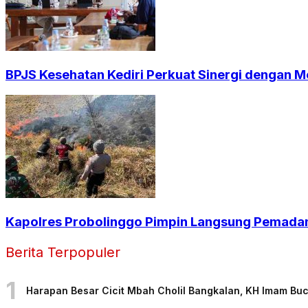
BPJS Kesehatan Kediri Perkuat Sinergi dengan Me
Kapolres Probolinggo Pimpin Langsung Pemadam
Berita Terpopuler
1
Harapan Besar Cicit Mbah Cholil Bangkalan, KH Imam Bu