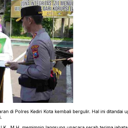
i Polres Kediri Kota kembali bergulir. Hal ini ditandai upa
.
I.K., M.H. memimpin langsung upacara serah terima jabatan