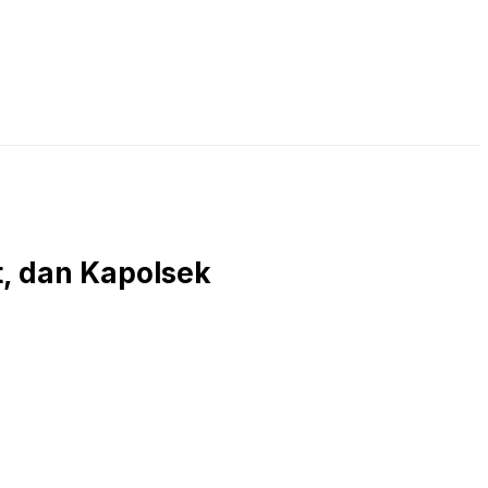
LIVE STREAMING
PODCAST
KAJIAN ISLAM
t, dan Kapolsek