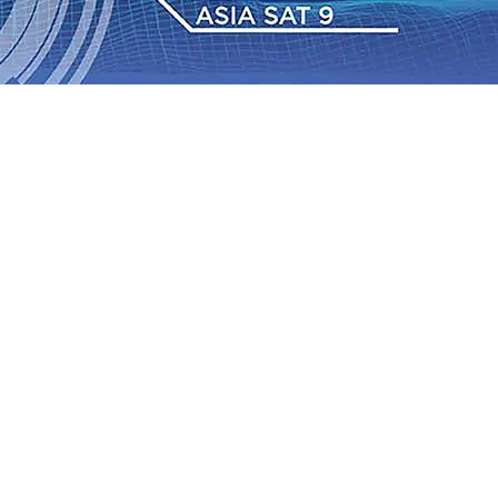
IAS Relasi Madiun-Adi Soemarmo Alami Gangguan
Rumah dan 6 Kendaraan Ludes Terbakar, Kerugian Capai
 Warga Tak Akan Gentar!, Pemkot “Kekeh” Dengan Materi
n Bantuan Gula
07 Agu 2026
•
BPJS Kesehatan Kediri
u 2026
•
Pemain Pemain Baru Persik Kediri Terus di
 Juta untuk Pendidikan, Sosial, dan Pelestarian Budaya
bus 18 Ton/Ha
06 Agu 2026
•
Perkuat Kemitraan Dengan
IAS Relasi Madiun-Adi Soemarmo Alami Gangguan
Rumah dan 6 Kendaraan Ludes Terbakar, Kerugian Capai
 Warga Tak Akan Gentar!, Pemkot “Kekeh” Dengan Materi
n Bantuan Gula
07 Agu 2026
•
BPJS Kesehatan Kediri
u 2026
•
Pemain Pemain Baru Persik Kediri Terus di
 Juta untuk Pendidikan, Sosial, dan Pelestarian Budaya
bus 18 Ton/Ha
06 Agu 2026
•
Perkuat Kemitraan Dengan