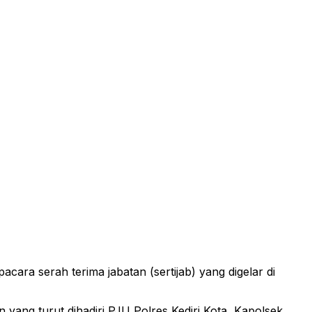
cara serah terima jabatan (sertijab) yang digelar di
 yang turut dihadiri PJU Polres Kediri Kota, Kapolsek