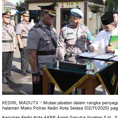
KEDIRI, MADUTV – Mutasi jabatan dalam rangka penyegaran d
halaman Mako Polres Kediri Kota Selasa (02/11/2025) pagi
Kapolres Kediri Kota AKBP Anggi Saputra Ibrahim S.H., S.