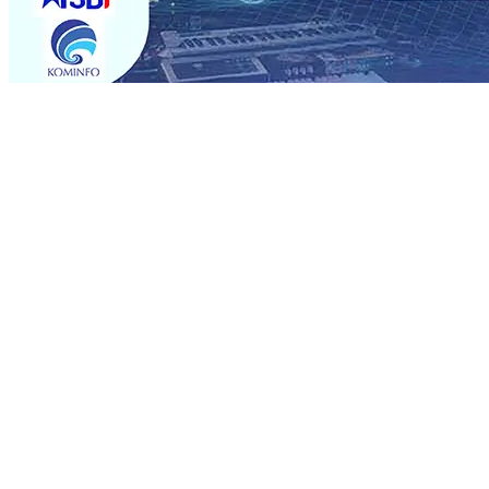
Trending
Semarak HUT RI ke-81 dan Hari Jadi ke-702 Blitar, Imig
Operasional, Perjalanan Sejumlah KA Terlambat, KAI 
Rp1 Miliar
08 Agu 2026
•
Sebut Pemkot Kediri Arogan So
Banding
07 Agu 2026
•
Perkuat Hubungan Dengan 17 De
Perkuat Sinergi dengan Media Kenalkan Wajah Baru JKN: L
Datangkan Perkuat Untuk Super League 2026/2027
06 A
06 Agu 2026
•
ITS Perkenalkan Pupuk Probiotik Berbas
Petani, PG Pesantren Baru Sukses Menggiling Tebu 4 Juta
Semarak HUT RI ke-81 dan Hari Jadi ke-702 Blitar, Imig
Operasional, Perjalanan Sejumlah KA Terlambat, KAI 
Rp1 Miliar
08 Agu 2026
•
Sebut Pemkot Kediri Arogan So
Banding
07 Agu 2026
•
Perkuat Hubungan Dengan 17 De
Perkuat Sinergi dengan Media Kenalkan Wajah Baru JKN: L
Datangkan Perkuat Untuk Super League 2026/2027
06 A
06 Agu 2026
•
ITS Perkenalkan Pupuk Probiotik Berbas
Petani, PG Pesantren Baru Sukses Menggiling Tebu 4 Juta