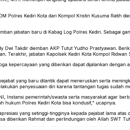
SDM Polres Kediri Kota dari Kompol Kristin Kusuma Ratih
an jabatan baru di Kabag Log Polres Kediri. Sebagai gant
dy Dwi Takdir diemban AKP Tutut Yudho Prastyawan. Berikut
. Terakhir, jabatan Kapolsek Kediri Kota Kompol Ridwan
oga kepercayaan yang diberikan dapat dijalankan dengan 
ejabat yang baru dilantik dapat meneruskan serta meningk
lakukan penyesuaian diri karena tantangan tugas sudah me
 TNI, Instansi pemerintah/swasta serta masyarakat agar b
yah hukum Polres Kediri Kota bisa kondusif,” ucapnya.
presiasi yang setinggi-tingginya kepada pejabat lama atas 
tiasa diberikan Rahmat dan perlindungan oleh Allah SWT T