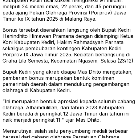
Kabupaten Kediri usai sukses mengoleksi 91 medali,
meliputi 24 medali emas, 22 perak, dan 45 perunggu
pada ajang Pekan Olahraga Provinsi (Porprov) Jawa
Timur ke IX tahun 2025 di Malang Raya.
Bonus tersebut diserahkan langsung oleh Bupati Kediri
Hanindhito Himawan Pramana dengan didampingi Ketua
Koni Kabupaten Kediri, Hakim Rahmadsyah Parnata
sekaligus pembubaran kontingen Kabupaten Kediri
Porprov IX Jawa Timur 2025. Kegiatan berlangsung di
Graha Lila Semesta, Kecamatan Ngasem, Selasa (23/12).
Bupati Kediri yang akrab disapa Mas Dhito mengatakan,
pemberian bonus merupakan bentuk komitmen
pemerintah daerah dalam mendukung pengembangan
olahraga di Kabupaten Kediri.
“Ini merupakan bentuk apresiasi kepada seluruh cabang
olahraga. Alhamdulillah, dari tahun 2023 Kabupaten
Kediri berada di peringkat 12 Jawa Timur dan tahun ini
naik menjadi peringkat 11,” ujar Mas Dhito.
Menurutnya, salah satu penyumbang medali terbesar
berasal dari cabang olahraga Persatuan Olahraga