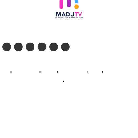
Follow social media kami di:
© 2026 - PT. Madinul Ulum Media Televisi Ummat Tulungagung, Jawa Timur
Profil Madu TV
Redaksi
Pedoman Siber
Kontak
Live Streaming
PodCast