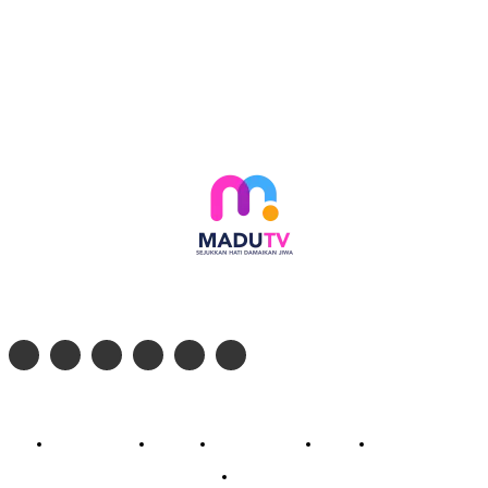
Follow social media kami di:
© 2026 - PT. Madinul Ulum Media Televisi Ummat Tulungagung, Jawa Timur
Profil Madu TV
Redaksi
Pedoman Siber
Kontak
Live Streaming
PodCast