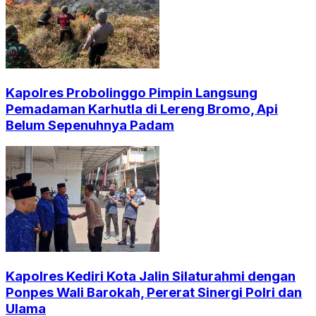
Kapolres Probolinggo Pimpin Langsung
Pemadaman Karhutla di Lereng Bromo, Api
Belum Sepenuhnya Padam
Kapolres Kediri Kota Jalin Silaturahmi dengan
Ponpes Wali Barokah, Pererat Sinergi Polri dan
Ulama