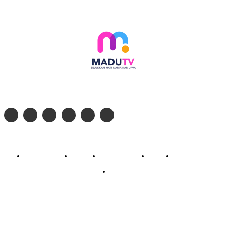
Follow social media kami di:
© 2026 - PT. Madinul Ulum Media Televisi Ummat Tulungagung, Jawa Timur
Profil Madu TV
Redaksi
Pedoman Siber
Kontak
Live Streaming
PodCast