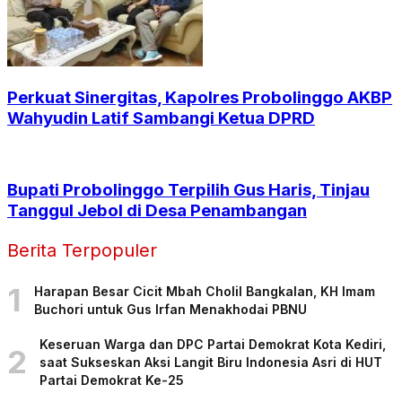
Perkuat Sinergitas, Kapolres Probolinggo AKBP
Wahyudin Latif Sambangi Ketua DPRD
Bupati Probolinggo Terpilih Gus Haris, Tinjau
Tanggul Jebol di Desa Penambangan
Berita Terpopuler
1
Harapan Besar Cicit Mbah Cholil Bangkalan, KH Imam
Buchori untuk Gus Irfan Menakhodai PBNU
Keseruan Warga dan DPC Partai Demokrat Kota Kediri,
2
saat Sukseskan Aksi Langit Biru Indonesia Asri di HUT
Partai Demokrat Ke-25