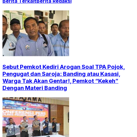
Berita Terkait
Berita Redaksi
Sebut Pemkot Kediri Arogan Soal TPA Pojok,
Pengugat dan Saroja: Banding atau Kasasi,
Warga Tak Akan Gentar!, Pemkot “Kekeh”
Dengan Materi Banding