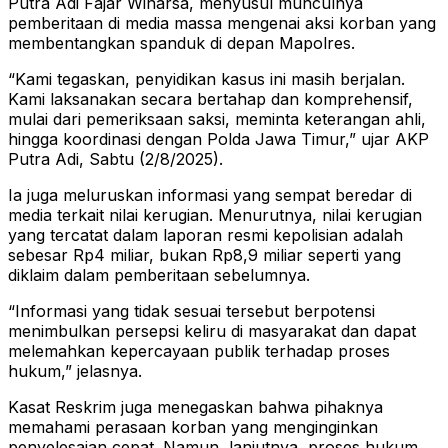
Putra Adi Fajar Winarsa, menyusul munculnya
pemberitaan di media massa mengenai aksi korban yang
membentangkan spanduk di depan Mapolres.
“Kami tegaskan, penyidikan kasus ini masih berjalan.
Kami laksanakan secara bertahap dan komprehensif,
mulai dari pemeriksaan saksi, meminta keterangan ahli,
hingga koordinasi dengan Polda Jawa Timur,” ujar AKP
Putra Adi, Sabtu (2/8/2025).
Ia juga meluruskan informasi yang sempat beredar di
media terkait nilai kerugian. Menurutnya, nilai kerugian
yang tercatat dalam laporan resmi kepolisian adalah
sebesar Rp4 miliar, bukan Rp8,9 miliar seperti yang
diklaim dalam pemberitaan sebelumnya.
“Informasi yang tidak sesuai tersebut berpotensi
menimbulkan persepsi keliru di masyarakat dan dapat
melemahkan kepercayaan publik terhadap proses
hukum,” jelasnya.
Kasat Reskrim juga menegaskan bahwa pihaknya
memahami perasaan korban yang menginginkan
penyelesaian cepat. Namun, lanjutnya, proses hukum,