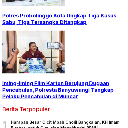
Polres Probolinggo Kota Ungkap Tiga Kasus
Sabu, Tiga Tersangka Ditangkap
Iming-iming Film Kartun Berujung Dugaan
Pencabulan, Polresta Banyuwangi Tangkap
Pelaku Pencabulan di Muncar
Berita Terpopuler
1
Harapan Besar Cicit Mbah Cholil Bangkalan, KH Imam
Buchori untuk Gus Irfan Menakhodai PBNU