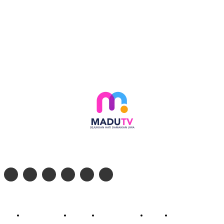
Follow social media kami di:
© 2026 - PT. Madinul Ulum Media Televisi Ummat Tulungagung, Jawa Timur
Profil Madu TV
Redaksi
Pedoman Siber
Kontak
Live Streaming