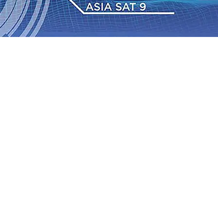
 Pemkot “Kekeh” Dengan Materi Banding
07 Agu 2026
•
2026
•
BPJS Kesehatan Kediri Perkuat Sinergi dengan
Baru Persik Kediri Terus di Datangkan Perkuat Untuk
Sosial, dan Pelestarian Budaya
06 Agu 2026
•
ITS
gu 2026
•
Perkuat Kemitraan Dengan Petani, PG
wa Siswa Peraih Medali Emas LKS Nasional 2026
06 Agu
nabung Nasabah
06 Agu 2026
•
Dukung Peningkatan
 Pemkot “Kekeh” Dengan Materi Banding
07 Agu 2026
•
2026
•
BPJS Kesehatan Kediri Perkuat Sinergi dengan
Baru Persik Kediri Terus di Datangkan Perkuat Untuk
Sosial, dan Pelestarian Budaya
06 Agu 2026
•
ITS
gu 2026
•
Perkuat Kemitraan Dengan Petani, PG
wa Siswa Peraih Medali Emas LKS Nasional 2026
06 Agu
nabung Nasabah
06 Agu 2026
•
Dukung Peningkatan