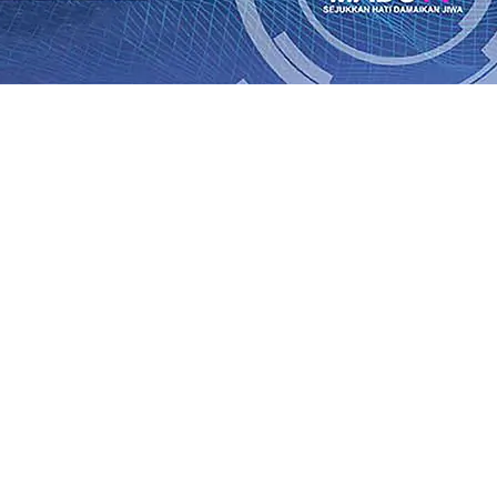
an Saroja: Banding atau Kasasi, Warga Tak Akan Gentar!,
SO Kebun Dhoho Kembali Salurkan Bantuan Gula
07 Agu 
Fleksibel, dan Berkelanjutan
07 Agu 2026
•
Pemain Pemain 
iun Salurkan Bantuan TJSL Rp123 Juta untuk Pendidikan, 
 Hasil Panen Jagung di Mojokerto Tembus 18 Ton/Ha
06 A
i Hari ke-75
06 Agu 2026
•
Bangga, Mas Dhito Beri Beasis
 Timur Terus Bertumbuh, menunjukan Kuatnya Basis Me
nian Bagi Petani
06 Agu 2026
•
an Saroja: Banding atau Kasasi, Warga Tak Akan Gentar!,
SO Kebun Dhoho Kembali Salurkan Bantuan Gula
07 Agu 
Fleksibel, dan Berkelanjutan
07 Agu 2026
•
Pemain Pemain 
iun Salurkan Bantuan TJSL Rp123 Juta untuk Pendidikan, 
 Hasil Panen Jagung di Mojokerto Tembus 18 Ton/Ha
06 A
i Hari ke-75
06 Agu 2026
•
Bangga, Mas Dhito Beri Beasis
 Timur Terus Bertumbuh, menunjukan Kuatnya Basis Me
nian Bagi Petani
06 Agu 2026
•