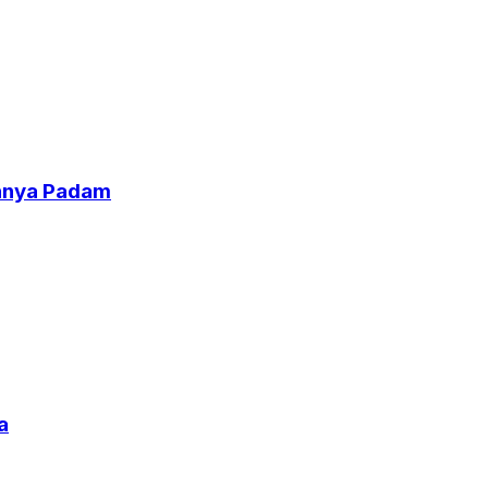
uhnya Padam
a