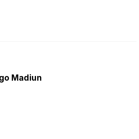
LIVE STREAMING
PODCAST
KAJIAN ISLAM
ngo Madiun