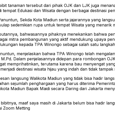
bibit tanaman tersebut dari pihak OJK dan LJK juga men
tempat Edukasi dan Wisata dengan berbagai destinasi pen
s Panuntun, Sekda Kota Madiun serta jajarannya yang lan
ulap sedemikian rupa untuk tempat Wisata yang menarik 
sambutannya, bahwasannya pihaknya menekankan bahwa pen
bagai mitra pembangunan yang aktif mendukung upaya pengu
 dukungan kepada TPA Winongo sebagai salah satu langkah 
Panuntun, menjelaskan bahwa TPA Winongo telah mengalami
M., M.Pd. Dalam penjelasannya didepan para rombongan OJ
at memprihatinkan, terutama karena bau menyengat yang 
 menjadi destinasi wisata hijau yang indah dan tidak tamp
san langsung Walikota Madiun yang tidak bisa hadir lan
aihan sejumlah penghargaan yang harus diterima Pemerint
likota Madiun Bapak Maidi secara Daring dari Jakarta me
ibitnya, maaf saya masih di Jakarta belum bisa hadir lan
ui Zoom Metting