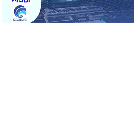
Trending
Sebut Pemkot Kediri Arogan Soal TPA Pojok, Pengugat d
Perkuat Hubungan Dengan 17 Desa Sekitar, PT SGN MK
Media Kenalkan Wajah Baru JKN: Lebih Informatif, Lebih 
Super League 2026/2027
06 Agu 2026
•
KAI Daop 7 Mad
Perkenalkan Pupuk Probiotik Berbasis Grafenik Karbon,
Pesantren Baru Sukses Menggiling Tebu 4 Juta Kuintal d
2026
•
Jumlah Rekening dan Nominal Simpanan di Jawa
Produksi, Mas Dhito Kembali Salurkan 216 Bantuan Perta
Sebut Pemkot Kediri Arogan Soal TPA Pojok, Pengugat d
Perkuat Hubungan Dengan 17 Desa Sekitar, PT SGN MK
Media Kenalkan Wajah Baru JKN: Lebih Informatif, Lebih 
Super League 2026/2027
06 Agu 2026
•
KAI Daop 7 Mad
Perkenalkan Pupuk Probiotik Berbasis Grafenik Karbon,
Pesantren Baru Sukses Menggiling Tebu 4 Juta Kuintal d
2026
•
Jumlah Rekening dan Nominal Simpanan di Jawa
Produksi, Mas Dhito Kembali Salurkan 216 Bantuan Perta