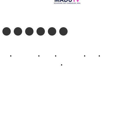
Follow social media kami di:
© 2026 - PT. Madinul Ulum Media Televisi Ummat Tulungagung, Jawa Timur
Profil Madu TV
Redaksi
Pedoman Siber
Kontak
Live Streaming
PodCast