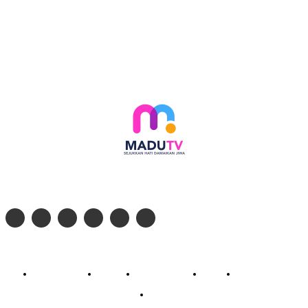
Follow social media kami di:
© 2026 - PT. Madinul Ulum Media Televisi Ummat Tulungagung, Jawa Timur
Profil Madu TV
Redaksi
Pedoman Siber
Kontak
Live Streaming
PodCast