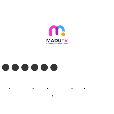
Follow social media kami di:
© 2026 - PT. Madinul Ulum Media Televisi Ummat Tulungagung, Jawa Timur
Profil Madu TV
Redaksi
Pedoman Siber
Kontak
Live Streaming
PodCast