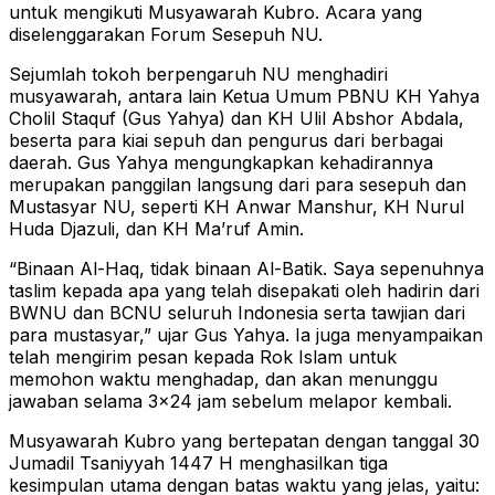
untuk mengikuti Musyawarah Kubro. Acara yang
diselenggarakan Forum Sesepuh NU.
Sejumlah tokoh berpengaruh NU menghadiri
musyawarah, antara lain Ketua Umum PBNU KH Yahya
Cholil Staquf (Gus Yahya) dan KH Ulil Abshor Abdala,
beserta para kiai sepuh dan pengurus dari berbagai
daerah. Gus Yahya mengungkapkan kehadirannya
merupakan panggilan langsung dari para sesepuh dan
Mustasyar NU, seperti KH Anwar Manshur, KH Nurul
Huda Djazuli, dan KH Ma’ruf Amin.
“Binaan Al-Haq, tidak binaan Al-Batik. Saya sepenuhnya
taslim kepada apa yang telah disepakati oleh hadirin dari
BWNU dan BCNU seluruh Indonesia serta tawjian dari
para mustasyar,” ujar Gus Yahya. Ia juga menyampaikan
telah mengirim pesan kepada Rok Islam untuk
memohon waktu menghadap, dan akan menunggu
jawaban selama 3×24 jam sebelum melapor kembali.
Musyawarah Kubro yang bertepatan dengan tanggal 30
Jumadil Tsaniyyah 1447 H menghasilkan tiga
kesimpulan utama dengan batas waktu yang jelas, yaitu: