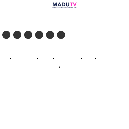
Follow social media kami di:
© 2026 - PT. Madinul Ulum Media Televisi Ummat Tulungagung, Jawa Timur
Profil Madu TV
Redaksi
Pedoman Siber
Kontak
Live Streaming
PodCast