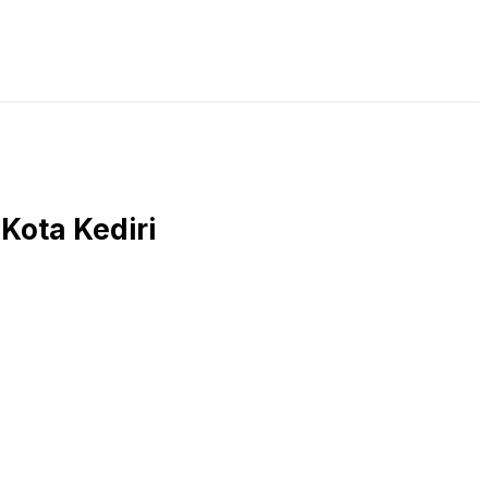
LIVE STREAMING
PODCAST
KAJIAN ISLAM
Kota Kediri