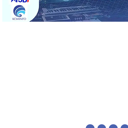
Trending
Bangga, Mas Dhito Beri Beasiswa Siswa Peraih Medali E
menunjukan Kuatnya Basis Menabung Nasabah
06 Agu 
•
Kapolres Probolinggo Pimpin Langsung Pemadaman Ka
skuad Macan Putih
05 Agu 2026
•
Kapolres Kediri Kota 
Penjahit Vermak Keliling Di Tengah Perkembangan Indust
Agu 2026
•
Kwarnas Gerakan Pramuka Budi Waseso, Aj
Solo, Fokus Matangkan Persiapan Musim 2026-2027
04 
Bangga, Mas Dhito Beri Beasiswa Siswa Peraih Medali E
menunjukan Kuatnya Basis Menabung Nasabah
06 Agu 
•
Kapolres Probolinggo Pimpin Langsung Pemadaman Ka
skuad Macan Putih
05 Agu 2026
•
Kapolres Kediri Kota 
Penjahit Vermak Keliling Di Tengah Perkembangan Indust
Agu 2026
•
Kwarnas Gerakan Pramuka Budi Waseso, Aj
Solo, Fokus Matangkan Persiapan Musim 2026-2027
04 