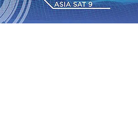
n Nominal Simpanan di Jawa Timur Terus Bertumbuh,
alurkan 216 Bantuan Pertanian Bagi Petani
06 Agu 2026
 Agu 2026
•
Sergio Castel dari Spanyol Pastikan Gabung
ergi Polri dan Ulama
05 Agu 2026
•
Cerita Supeno,
nta Camat Proaktif Pantau Perubahan Desil Warga
04
2026
•
Persik Kediri Gelar Training Camp dan Uji Coba di
n Nominal Simpanan di Jawa Timur Terus Bertumbuh,
alurkan 216 Bantuan Pertanian Bagi Petani
06 Agu 2026
 Agu 2026
•
Sergio Castel dari Spanyol Pastikan Gabung
ergi Polri dan Ulama
05 Agu 2026
•
Cerita Supeno,
nta Camat Proaktif Pantau Perubahan Desil Warga
04
2026
•
Persik Kediri Gelar Training Camp dan Uji Coba di