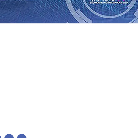
mas LKS Nasional 2026
06 Agu 2026
•
Jumlah Rekening da
2026
•
Dukung Peningkatan Produksi, Mas Dhito Kembali S
rhutla di Lereng Bromo, Api Belum Sepenuhnya Padam
05
Jalin Silaturahmi dengan Ponpes Wali Barokah, Pererat Sin
ri Fesyen yang Semakin Pesat
05 Agu 2026
•
Mas Dhito Mi
ak Pramuka Jaga Warisan Perjuangan Bung Karno
04 Agu 
Agu 2026
•
mas LKS Nasional 2026
06 Agu 2026
•
Jumlah Rekening da
2026
•
Dukung Peningkatan Produksi, Mas Dhito Kembali S
rhutla di Lereng Bromo, Api Belum Sepenuhnya Padam
05
Jalin Silaturahmi dengan Ponpes Wali Barokah, Pererat Sin
ri Fesyen yang Semakin Pesat
05 Agu 2026
•
Mas Dhito Mi
ak Pramuka Jaga Warisan Perjuangan Bung Karno
04 Agu 
Agu 2026
•