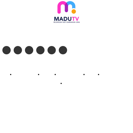
Follow social media kami di:
© 2026 - PT. Madinul Ulum Media Televisi Ummat Tulungagung, Jawa Timur
Profil Madu TV
Redaksi
Pedoman Siber
Kontak
Live Streaming
PodCast