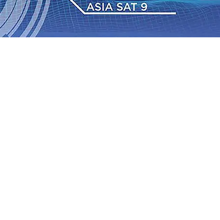
 TPA Pojok, Pengugat dan Saroja: Banding atau Kasasi,
sa Sekitar, PT SGN MKSO Kebun Dhoho Kembali
: Lebih Informatif, Lebih Fleksibel, dan Berkelanjutan
gu 2026
•
KAI Daop 7 Madiun Salurkan Bantuan TJSL
sis Grafenik Karbon, Hasil Panen Jagung di Mojokerto
Juta Kuintal di Hari ke-75
06 Agu 2026
•
Bangga, Mas
mpanan di Jawa Timur Terus Bertumbuh, menunjukan
 TPA Pojok, Pengugat dan Saroja: Banding atau Kasasi,
sa Sekitar, PT SGN MKSO Kebun Dhoho Kembali
: Lebih Informatif, Lebih Fleksibel, dan Berkelanjutan
gu 2026
•
KAI Daop 7 Madiun Salurkan Bantuan TJSL
sis Grafenik Karbon, Hasil Panen Jagung di Mojokerto
Juta Kuintal di Hari ke-75
06 Agu 2026
•
Bangga, Mas
mpanan di Jawa Timur Terus Bertumbuh, menunjukan