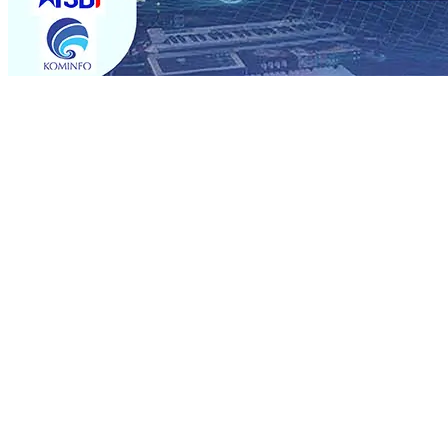
Trending
Rumah dan 6 Kendaraan Ludes Terbakar, Kerugian Capai 
Warga Tak Akan Gentar!, Pemkot “Kekeh” Dengan Mater
Salurkan Bantuan Gula
07 Agu 2026
•
BPJS Kesehatan Ke
07 Agu 2026
•
Pemain Pemain Baru Persik Kediri Terus
Rp123 Juta untuk Pendidikan, Sosial, dan Pelestarian Bu
Tembus 18 Ton/Ha
06 Agu 2026
•
Perkuat Kemitraan Den
Dhito Beri Beasiswa Siswa Peraih Medali Emas LKS Nasi
Kuatnya Basis Menabung Nasabah
06 Agu 2026
•
Rumah dan 6 Kendaraan Ludes Terbakar, Kerugian Capai 
Warga Tak Akan Gentar!, Pemkot “Kekeh” Dengan Mater
Salurkan Bantuan Gula
07 Agu 2026
•
BPJS Kesehatan Ke
07 Agu 2026
•
Pemain Pemain Baru Persik Kediri Terus
Rp123 Juta untuk Pendidikan, Sosial, dan Pelestarian Bu
Tembus 18 Ton/Ha
06 Agu 2026
•
Perkuat Kemitraan Den
Dhito Beri Beasiswa Siswa Peraih Medali Emas LKS Nasi
Kuatnya Basis Menabung Nasabah
06 Agu 2026
•