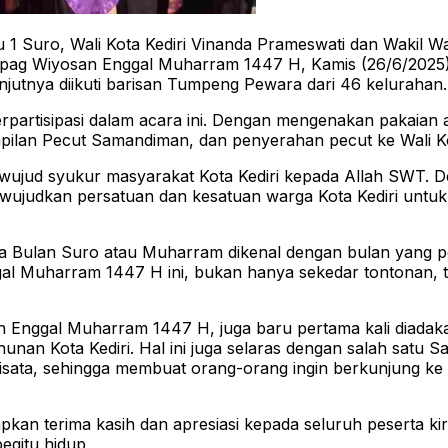
Suro, Wali Kota Kediri Vinanda Prameswati dan Wakil W
Mapag Wiyosan Enggal Muharram 1447 H, Kamis (26/6/2025
jutnya diikuti barisan Tumpeng Pewara dari 46 kelurahan.
berpartisipasi dalam acara ini. Dengan mengenakan pakaia
lan Pecut Samandiman, dan penyerahan pecut ke Wali Kot
jud syukur masyarakat Kota Kediri kepada Allah SWT. Den
mewujudkan persatuan dan kesatuan warga Kota Kediri untu
hwa Bulan Suro atau Muharram dikenal dengan bulan yang 
l Muharram 1447 H ini, bukan hanya sekedar tontonan, tap
Enggal Muharram 1447 H, juga baru pertama kali diadakan 
n Kota Kediri. Hal ini juga selaras dengan salah satu Sapta
k wisata, sehingga membuat orang-orang ingin berkunjung ke
apkan terima kasih dan apresiasi kepada seluruh peserta ki
egitu hidup.