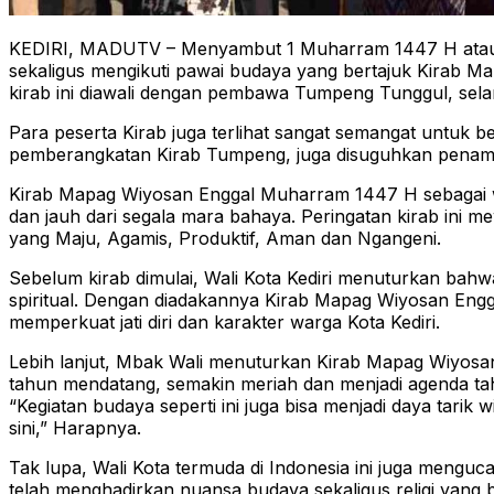
KEDIRI, MADUTV – Menyambut 1 Muharram 1447 H atau 1 
sekaligus mengikuti pawai budaya yang bertajuk Kirab 
kirab ini diawali dengan pembawa Tumpeng Tunggul, selan
Para peserta Kirab juga terlihat sangat semangat untuk 
pemberangkatan Kirab Tumpeng, juga disuguhkan penampi
Kirab Mapag Wiyosan Enggal Muharram 1447 H sebagai wu
dan jauh dari segala mara bahaya. Peringatan kirab ini 
yang Maju, Agamis, Produktif, Aman dan Ngangeni.
Sebelum kirab dimulai, Wali Kota Kediri menuturkan ba
spiritual. Dengan diadakannya Kirab Mapag Wiyosan Engga
memperkuat jati diri dan karakter warga Kota Kediri.
Lebih lanjut, Mbak Wali menuturkan Kirab Mapag Wiyosan 
tahun mendatang, semakin meriah dan menjadi agenda tahuna
“Kegiatan budaya seperti ini juga bisa menjadi daya tari
sini,” Harapnya.
Tak lupa, Wali Kota termuda di Indonesia ini juga menguc
telah menghadirkan nuansa budaya sekaligus religi yang b