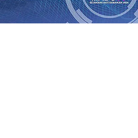
Rp1 Miliar
08 Agu 2026
•
Sebut Pemkot Kediri Arogan Soal
i Banding
07 Agu 2026
•
Perkuat Hubungan Dengan 17 De
diri Perkuat Sinergi dengan Media Kenalkan Wajah Baru JKN
 di Datangkan Perkuat Untuk Super League 2026/2027
06 A
daya
06 Agu 2026
•
ITS Perkenalkan Pupuk Probiotik Berba
gan Petani, PG Pesantren Baru Sukses Menggiling Tebu 4 
onal 2026
06 Agu 2026
•
Jumlah Rekening dan Nominal Si
Rp1 Miliar
08 Agu 2026
•
Sebut Pemkot Kediri Arogan Soal
i Banding
07 Agu 2026
•
Perkuat Hubungan Dengan 17 De
diri Perkuat Sinergi dengan Media Kenalkan Wajah Baru JKN
 di Datangkan Perkuat Untuk Super League 2026/2027
06 A
daya
06 Agu 2026
•
ITS Perkenalkan Pupuk Probiotik Berba
gan Petani, PG Pesantren Baru Sukses Menggiling Tebu 4 
onal 2026
06 Agu 2026
•
Jumlah Rekening dan Nominal Si