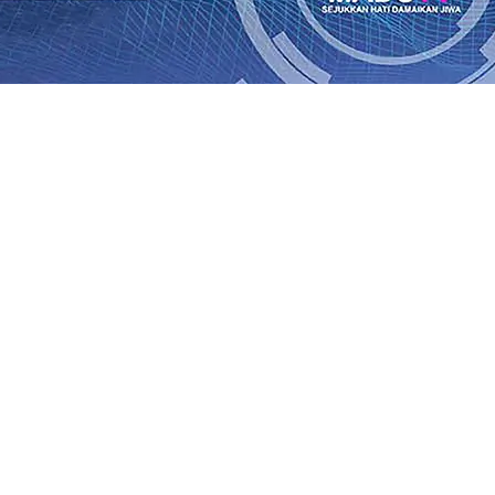
rasi Buka Layanan Paspor Akhir Pekan
08 Agu 2026
•
KA B
Daop 7 Madiun Sampaikan Permohonan Maaf
08 Agu 2026
•
al TPA Pojok, Pengugat dan Saroja: Banding atau Kasasi,
sa Sekitar, PT SGN MKSO Kebun Dhoho Kembali Salurka
ebih Informatif, Lebih Fleksibel, dan Berkelanjutan
07 Ag
gu 2026
•
KAI Daop 7 Madiun Salurkan Bantuan TJSL Rp123
is Grafenik Karbon, Hasil Panen Jagung di Mojokerto Tem
 Kuintal di Hari ke-75
06 Agu 2026
•
rasi Buka Layanan Paspor Akhir Pekan
08 Agu 2026
•
KA B
Daop 7 Madiun Sampaikan Permohonan Maaf
08 Agu 2026
•
al TPA Pojok, Pengugat dan Saroja: Banding atau Kasasi,
sa Sekitar, PT SGN MKSO Kebun Dhoho Kembali Salurka
ebih Informatif, Lebih Fleksibel, dan Berkelanjutan
07 Ag
gu 2026
•
KAI Daop 7 Madiun Salurkan Bantuan TJSL Rp123
is Grafenik Karbon, Hasil Panen Jagung di Mojokerto Tem
 Kuintal di Hari ke-75
06 Agu 2026
•