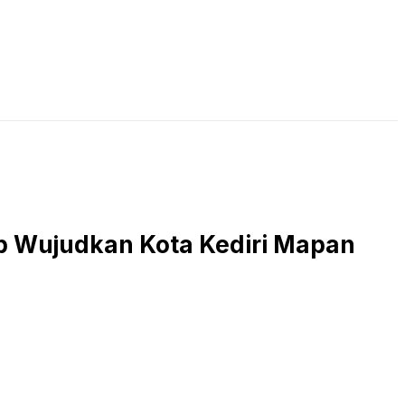
LIVE STREAMING
PODCAST
KAJIAN ISLAM
p Wujudkan Kota Kediri Mapan