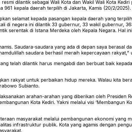
i dilantik sebagai Wali Kota dan Wakil Wali Kota Kediri 
961 kepala daerah terpilih di Jakarta, Kamis (20/2/2025).
an selamat kepada pasangan kepala daerah yang terpilih 
 di negera ini dilantik 33 gubernur, 33 wakil gubernur, 363
antik serentak di Istana Merdeka oleh Kepala Negara. Hal 
namis. Saudara-saudara yang ada di depan saya berasal da
amdulillah saudara berhasil meraih kepercayaan rakyat,” u
 telah dilantik harus mengabdi dan berbuat baik kepada r
gkan rakyat untuk perbaikan hidup mereka. Walau kita bera
 Prabowo Subianto.
 melaksanakan arahan-arahan yang diberikan oleh Presiden
mbangunan Kota Kediri. Yakni melalui visi ‘Membangun Ko
ahteraan masyarakat melalui pembangunan ekonomi yang 
litas infrastruktur publik. Kota yang agamis dengan pengu
masyarakat.