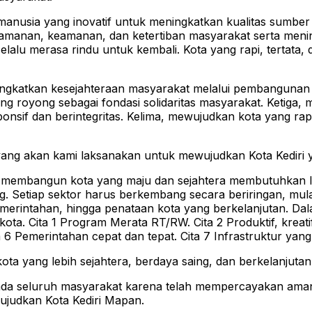
anusia yang inovatif untuk meningkatkan kualitas sumbe
yamanan, keamanan, dan ketertiban masyarakat serta meni
lu merasa rindu untuk kembali. Kota yang rapi, tertata, 
meningkatkan kesejahteraan masyarakat melalui pembangun
tong royong sebagai fondasi solidaritas masyarakat. Ketiga
sponsif dan berintegritas. Kelima, mewujudkan kota yang r
yang akan kami laksanakan untuk mewujudkan Kota Kediri 
 membangun kota yang maju dan sejahtera membutuhkan la
 Setiap sektor harus berkembang secara beriringan, mula
merintahan, hingga penataan kota yang berkelanjutan. Dala
Cita 1 Program Merata RT/RW. Cita 2 Produktif, kreatif, ino
a 6 Pemerintahan cepat dan tepat. Cita 7 Infrastruktur yang
ta yang lebih sejahtera, berdaya saing, dan berkelanjuta
ada seluruh masyarakat karena telah mempercayakan ama
judkan Kota Kediri Mapan.