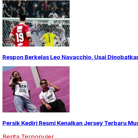
Respon Berkelas Leo Navacchio, Usai Dinobatkan
Persik Kediri Resmi Kenalkan Jersey Terbaru Mu
Berita Terpopuler