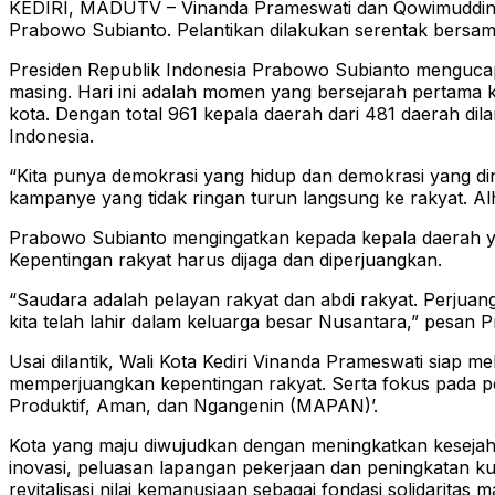
KEDIRI, MADUTV – Vinanda Prameswati dan Qowimuddin resm
Prabowo Subianto. Pelantikan dilakukan serentak bersama 
Presiden Republik Indonesia Prabowo Subianto mengucapk
masing. Hari ini adalah momen yang bersejarah pertama kali
kota. Dengan total 961 kepala daerah dari 481 daerah dil
Indonesia.
“Kita punya demokrasi yang hidup dan demokrasi yang di
kampanye yang tidak ringan turun langsung ke rakyat. Alh
Prabowo Subianto mengingatkan kepada kepala daerah yang
Kepentingan rakyat harus dijaga dan diperjuangkan.
“Saudara adalah pelayan rakyat dan abdi rakyat. Perjuan
kita telah lahir dalam keluarga besar Nusantara,” pesan
Usai dilantik, Wali Kota Kediri Vinanda Prameswati siap
memperjuangkan kepentingan rakyat. Serta fokus pada pe
Produktif, Aman, dan Ngangenin (MAPAN)’.
Kota yang maju diwujudkan dengan meningkatkan kesej
inovasi, peluasan lapangan pekerjaan dan peningkatan kua
revitalisasi nilai kemanusiaan sebagai fondasi solidaritas 