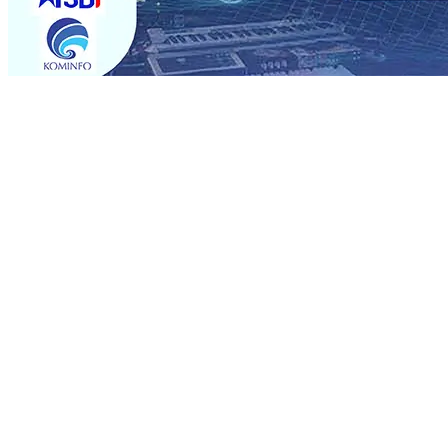
Trending
Semarak HUT RI ke-81 dan Hari Jadi ke-702 Blitar, Imig
Operasional, Perjalanan Sejumlah KA Terlambat, KAI 
Rp1 Miliar
08 Agu 2026
•
Sebut Pemkot Kediri Arogan So
Banding
07 Agu 2026
•
Perkuat Hubungan Dengan 17 De
Perkuat Sinergi dengan Media Kenalkan Wajah Baru JKN: L
Datangkan Perkuat Untuk Super League 2026/2027
06 A
06 Agu 2026
•
ITS Perkenalkan Pupuk Probiotik Berbas
Petani, PG Pesantren Baru Sukses Menggiling Tebu 4 Juta
Semarak HUT RI ke-81 dan Hari Jadi ke-702 Blitar, Imig
Operasional, Perjalanan Sejumlah KA Terlambat, KAI 
Rp1 Miliar
08 Agu 2026
•
Sebut Pemkot Kediri Arogan So
Banding
07 Agu 2026
•
Perkuat Hubungan Dengan 17 De
Perkuat Sinergi dengan Media Kenalkan Wajah Baru JKN: L
Datangkan Perkuat Untuk Super League 2026/2027
06 A
06 Agu 2026
•
ITS Perkenalkan Pupuk Probiotik Berbas
Petani, PG Pesantren Baru Sukses Menggiling Tebu 4 Juta