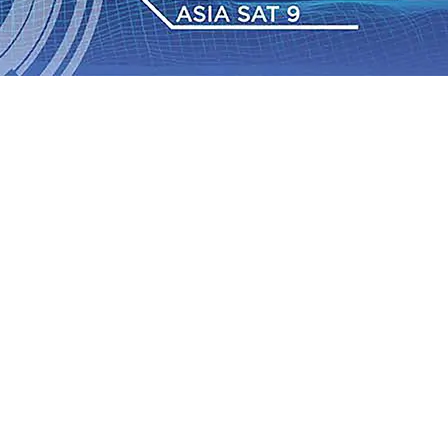
IAS Relasi Madiun-Adi Soemarmo Alami Gangguan
Rumah dan 6 Kendaraan Ludes Terbakar, Kerugian Capai
 Warga Tak Akan Gentar!, Pemkot “Kekeh” Dengan Materi
n Bantuan Gula
07 Agu 2026
•
BPJS Kesehatan Kediri
u 2026
•
Pemain Pemain Baru Persik Kediri Terus di
 Juta untuk Pendidikan, Sosial, dan Pelestarian Budaya
bus 18 Ton/Ha
06 Agu 2026
•
Perkuat Kemitraan Dengan
IAS Relasi Madiun-Adi Soemarmo Alami Gangguan
Rumah dan 6 Kendaraan Ludes Terbakar, Kerugian Capai
 Warga Tak Akan Gentar!, Pemkot “Kekeh” Dengan Materi
n Bantuan Gula
07 Agu 2026
•
BPJS Kesehatan Kediri
u 2026
•
Pemain Pemain Baru Persik Kediri Terus di
 Juta untuk Pendidikan, Sosial, dan Pelestarian Budaya
bus 18 Ton/Ha
06 Agu 2026
•
Perkuat Kemitraan Dengan