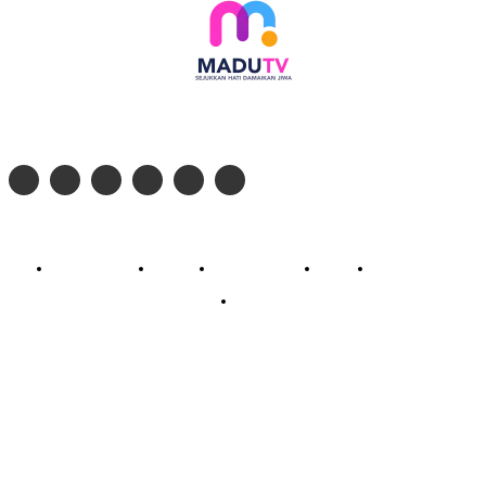
Follow social media kami di:
© 2026 - PT. Madinul Ulum Media Televisi Ummat Tulungagung, Jawa Timur
Profil Madu TV
Redaksi
Pedoman Siber
Kontak
Live Streaming
PodCast