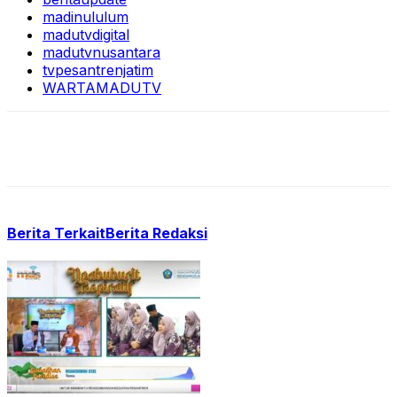
madinululum
madutvdigital
madutvnusantara
tvpesantrenjatim
WARTAMADUTV
Berita Terkait
Berita Redaksi