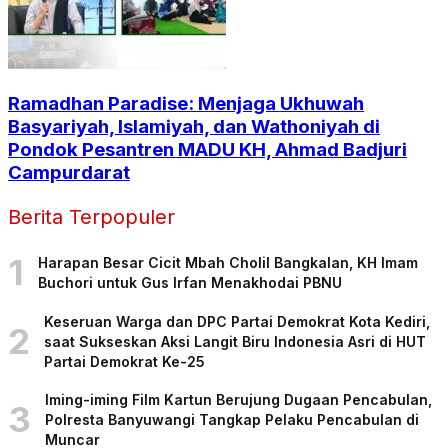
Ramadhan Paradise: Menjaga Ukhuwah
Basyariyah, Islamiyah, dan Wathoniyah di
Pondok Pesantren MADU KH, Ahmad Badjuri
Campurdarat
Berita Terpopuler
1
Harapan Besar Cicit Mbah Cholil Bangkalan, KH Imam
Buchori untuk Gus Irfan Menakhodai PBNU
Keseruan Warga dan DPC Partai Demokrat Kota Kediri,
2
saat Sukseskan Aksi Langit Biru Indonesia Asri di HUT
Partai Demokrat Ke-25
Iming-iming Film Kartun Berujung Dugaan Pencabulan,
3
Polresta Banyuwangi Tangkap Pelaku Pencabulan di
Muncar