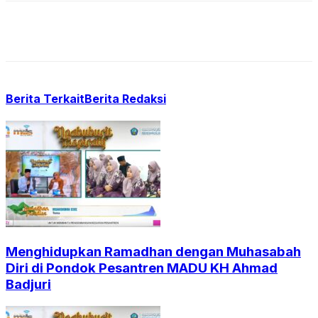
Berita Terkait
Berita Redaksi
Menghidupkan Ramadhan dengan Muhasabah
Diri di Pondok Pesantren MADU KH Ahmad
Badjuri