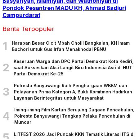
Basyariyah, Islamiyah, dan Wathoniyah di
Pondok Pesantren MADU KH, Ahmad Badjuri
Campurdarat
Berita Terpopuler
1
Harapan Besar Cicit Mbah Cholil Bangkalan, KH Imam
Buchori untuk Gus Irfan Menakhodai PBNU
Keseruan Warga dan DPC Partai Demokrat Kota Kediri,
2
saat Sukseskan Aksi Langit Biru Indonesia Asri di HUT
Partai Demokrat Ke-25
Polresta Banyuwangi Raih Penghargaan WBBM dan
3
Pelayanan Prima Kategori A, Bukti Komitmen Hadirkan
Layanan Berintegritas untuk Masyarakat
Iming-iming Film Kartun Berujung Dugaan Pencabulan,
4
Polresta Banyuwangi Tangkap Pelaku Pencabulan di
Muncar
5
LITFEST 2026 Jadi Puncak KKN Tematik Literasi ITS di