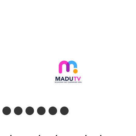
Follow social media kami di:
© 2026 - PT. Madinul Ulum Media Televisi Ummat Tulungagung, Jawa Timur
Profil Madu TV
Redaksi
Pedoman Siber
Kontak
Live Streaming