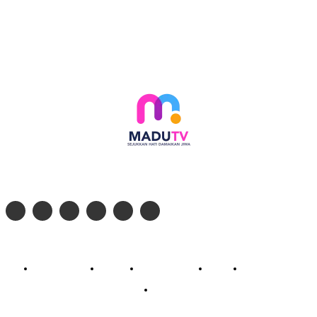
Follow social media kami di:
© 2026 - PT. Madinul Ulum Media Televisi Ummat Tulungagung, Jawa Timur
Profil Madu TV
Redaksi
Pedoman Siber
Kontak
Live Streaming
PodCast