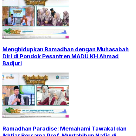
Menghidupkan Ramadhan dengan Muhasabah
Diri di Pondok Pesantren MADU KH Ahmad
Badjuri
Ramadhan Paradise: Memahami Tawakal dan
Ikhtiar Bersama Prof. Muntahibun Nafis di