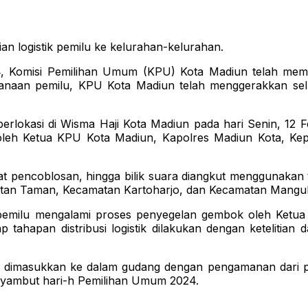
an logistik pemilu ke kelurahan-kelurahan.
misi Pemilihan Umum (KPU) Kota Madiun telah memulai 
naan pemilu, KPU Kota Madiun telah menggerakkan selu
g berlokasi di Wisma Haji Kota Madiun pada hari Senin, 12 
i oleh Ketua KPU Kota Madiun, Kapolres Madiun Kota, K
, alat pencoblosan, hingga bilik suara diangkut menggunaka
amatan Taman, Kecamatan Kartoharjo, dan Kecamatan Mangu
 pemilu mengalami proses penyegelan gembok oleh Ketu
ahapan distribusi logistik dilakukan dengan ketelitia
an dimasukkan ke dalam gudang dengan pengamanan dari pi
enyambut hari-h Pemilihan Umum 2024.