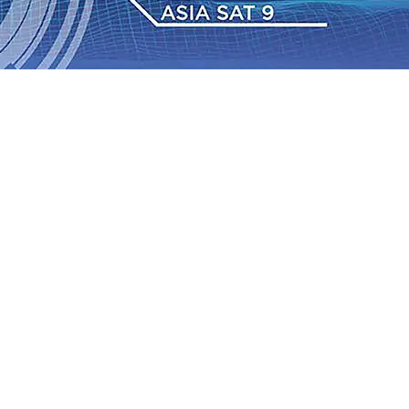
 TPA Pojok, Pengugat dan Saroja: Banding atau Kasasi,
sa Sekitar, PT SGN MKSO Kebun Dhoho Kembali
: Lebih Informatif, Lebih Fleksibel, dan Berkelanjutan
gu 2026
•
KAI Daop 7 Madiun Salurkan Bantuan TJSL
sis Grafenik Karbon, Hasil Panen Jagung di Mojokerto
Juta Kuintal di Hari ke-75
06 Agu 2026
•
Bangga, Mas
mpanan di Jawa Timur Terus Bertumbuh, menunjukan
 TPA Pojok, Pengugat dan Saroja: Banding atau Kasasi,
sa Sekitar, PT SGN MKSO Kebun Dhoho Kembali
: Lebih Informatif, Lebih Fleksibel, dan Berkelanjutan
gu 2026
•
KAI Daop 7 Madiun Salurkan Bantuan TJSL
sis Grafenik Karbon, Hasil Panen Jagung di Mojokerto
Juta Kuintal di Hari ke-75
06 Agu 2026
•
Bangga, Mas
mpanan di Jawa Timur Terus Bertumbuh, menunjukan