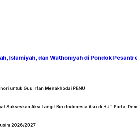
h, Islamiyah, dan Wathoniyah di Pondok Pesant
chori untuk Gus Irfan Menakhodai PBNU
at Sukseskan Aksi Langit Biru Indonesia Asri di HUT Partai De
 Musim 2026/2027