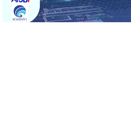
Trending
Rumah dan 6 Kendaraan Ludes Terbakar, Kerugian Capai 
Warga Tak Akan Gentar!, Pemkot “Kekeh” Dengan Mater
Salurkan Bantuan Gula
07 Agu 2026
•
BPJS Kesehatan Ke
07 Agu 2026
•
Pemain Pemain Baru Persik Kediri Terus
Rp123 Juta untuk Pendidikan, Sosial, dan Pelestarian Bu
Tembus 18 Ton/Ha
06 Agu 2026
•
Perkuat Kemitraan Den
Dhito Beri Beasiswa Siswa Peraih Medali Emas LKS Nasi
Kuatnya Basis Menabung Nasabah
06 Agu 2026
•
Rumah dan 6 Kendaraan Ludes Terbakar, Kerugian Capai 
Warga Tak Akan Gentar!, Pemkot “Kekeh” Dengan Mater
Salurkan Bantuan Gula
07 Agu 2026
•
BPJS Kesehatan Ke
07 Agu 2026
•
Pemain Pemain Baru Persik Kediri Terus
Rp123 Juta untuk Pendidikan, Sosial, dan Pelestarian Bu
Tembus 18 Ton/Ha
06 Agu 2026
•
Perkuat Kemitraan Den
Dhito Beri Beasiswa Siswa Peraih Medali Emas LKS Nasi
Kuatnya Basis Menabung Nasabah
06 Agu 2026
•