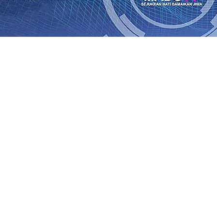
Rp1 Miliar
08 Agu 2026
•
Sebut Pemkot Kediri Arogan Soal
i Banding
07 Agu 2026
•
Perkuat Hubungan Dengan 17 De
diri Perkuat Sinergi dengan Media Kenalkan Wajah Baru JKN
 di Datangkan Perkuat Untuk Super League 2026/2027
06 A
daya
06 Agu 2026
•
ITS Perkenalkan Pupuk Probiotik Berba
gan Petani, PG Pesantren Baru Sukses Menggiling Tebu 4 
onal 2026
06 Agu 2026
•
Jumlah Rekening dan Nominal Si
Rp1 Miliar
08 Agu 2026
•
Sebut Pemkot Kediri Arogan Soal
i Banding
07 Agu 2026
•
Perkuat Hubungan Dengan 17 De
diri Perkuat Sinergi dengan Media Kenalkan Wajah Baru JKN
 di Datangkan Perkuat Untuk Super League 2026/2027
06 A
daya
06 Agu 2026
•
ITS Perkenalkan Pupuk Probiotik Berba
gan Petani, PG Pesantren Baru Sukses Menggiling Tebu 4 
onal 2026
06 Agu 2026
•
Jumlah Rekening dan Nominal Si