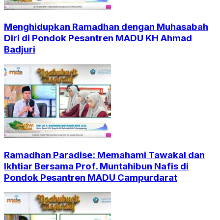
Menghidupkan Ramadhan dengan Muhasabah
Diri di Pondok Pesantren MADU KH Ahmad
Badjuri
Ramadhan Paradise: Memahami Tawakal dan
Ikhtiar Bersama Prof. Muntahibun Nafis di
Pondok Pesantren MADU Campurdarat