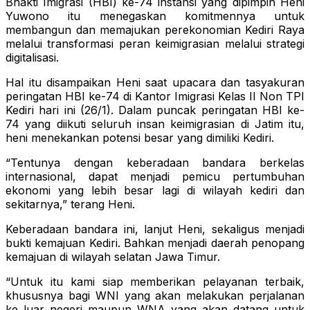
Bhakti Imigrasi (HBI) ke-74 instansi yang dipimpin Heni
Yuwono itu menegaskan komitmennya untuk
membangun dan memajukan perekonomian Kediri Raya
melalui transformasi peran keimigrasian melalui strategi
digitalisasi.
Hal itu disampaikan Heni saat upacara dan tasyakuran
peringatan HBI ke-74 di Kantor Imigrasi Kelas II Non TPI
Kediri hari ini (26/1). Dalam puncak peringatan HBI ke-
74 yang diikuti seluruh insan keimigrasian di Jatim itu,
heni menekankan potensi besar yang dimiliki Kediri.
“Tentunya dengan keberadaan bandara berkelas
internasional, dapat menjadi pemicu pertumbuhan
ekonomi yang lebih besar lagi di wilayah kediri dan
sekitarnya,” terang Heni.
Keberadaan bandara ini, lanjut Heni, sekaligus menjadi
bukti kemajuan Kediri. Bahkan menjadi daerah penopang
kemajuan di wilayah selatan Jawa Timur.
“Untuk itu kami siap memberikan pelayanan terbaik,
khususnya bagi WNI yang akan melakukan perjalanan
ke luar negeri maupun WNA yang akan datang untuk