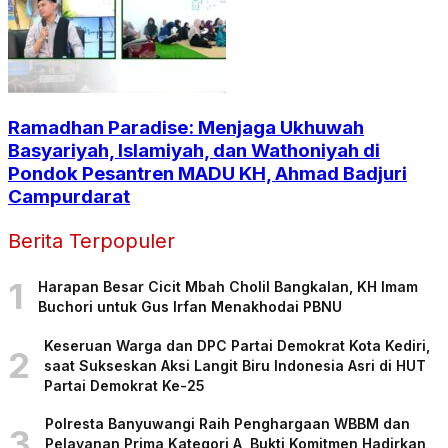
Ramadhan Paradise: Menjaga Ukhuwah
Basyariyah, Islamiyah, dan Wathoniyah di
Pondok Pesantren MADU KH, Ahmad Badjuri
Campurdarat
Berita Terpopuler
1
Harapan Besar Cicit Mbah Cholil Bangkalan, KH Imam
Buchori untuk Gus Irfan Menakhodai PBNU
Keseruan Warga dan DPC Partai Demokrat Kota Kediri,
2
saat Sukseskan Aksi Langit Biru Indonesia Asri di HUT
Partai Demokrat Ke-25
Polresta Banyuwangi Raih Penghargaan WBBM dan
3
Pelayanan Prima Kategori A, Bukti Komitmen Hadirkan