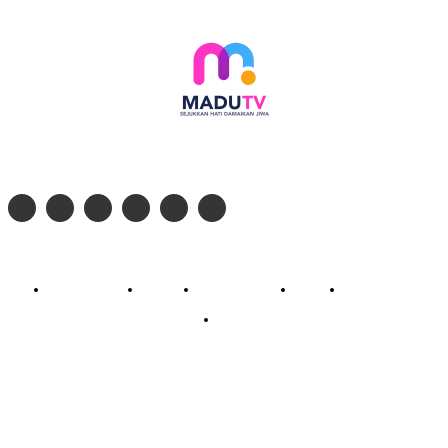
Follow social media kami di:
© 2026 - PT. Madinul Ulum Media Televisi Ummat Tulungagung, Jawa Timur
Profil Madu TV
Redaksi
Pedoman Siber
Kontak
Live Streaming
PodCast