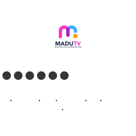
Follow social media kami di:
© 2026 - PT. Madinul Ulum Media Televisi Ummat Tulungagung, Jawa Timur
Profil Madu TV
Redaksi
Pedoman Siber
Kontak
Live Streaming
PodCast