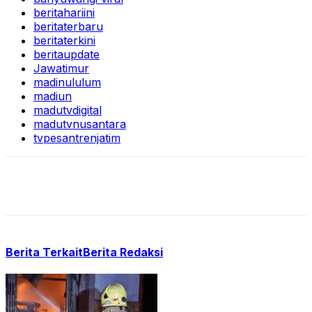
beritahariini
beritaterbaru
beritaterkini
beritaupdate
Jawatimur
madinululum
madiun
madutvdigital
madutvnusantara
tvpesantrenjatim
Berita Terkait
Berita Redaksi