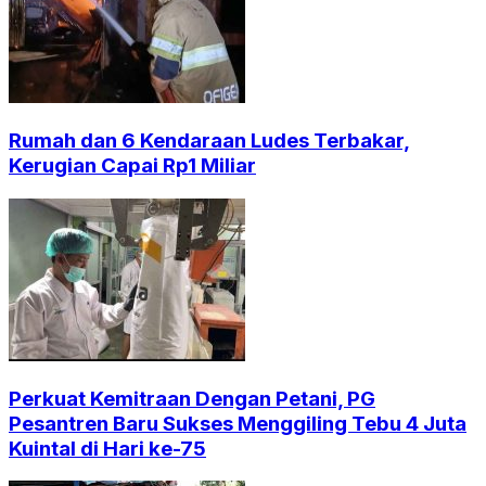
Rumah dan 6 Kendaraan Ludes Terbakar,
Kerugian Capai Rp1 Miliar
Perkuat Kemitraan Dengan Petani, PG
Pesantren Baru Sukses Menggiling Tebu 4 Juta
Kuintal di Hari ke-75