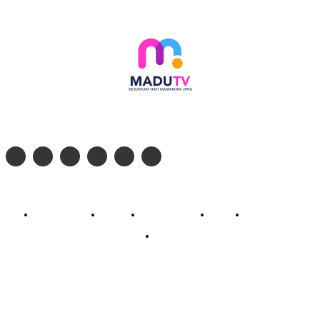
Follow social media kami di:
© 2026 - PT. Madinul Ulum Media Televisi Ummat Tulungagung, Jawa Timur
Profil Madu TV
Redaksi
Pedoman Siber
Kontak
Live Streaming
PodCast