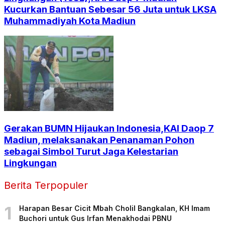
Kucurkan Bantuan Sebesar 56 Juta untuk LKSA
Muhammadiyah Kota Madiun
Gerakan BUMN Hijaukan Indonesia,KAI Daop 7
Madiun, melaksanakan Penanaman Pohon
sebagai Simbol Turut Jaga Kelestarian
Lingkungan
Berita Terpopuler
1
Harapan Besar Cicit Mbah Cholil Bangkalan, KH Imam
Buchori untuk Gus Irfan Menakhodai PBNU