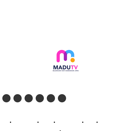
Follow social media kami di:
© 2026 - PT. Madinul Ulum Media Televisi Ummat Tulungagung, Jawa Timur
Profil Madu TV
Redaksi
Pedoman Siber
Kontak
Live Streaming
PodCast