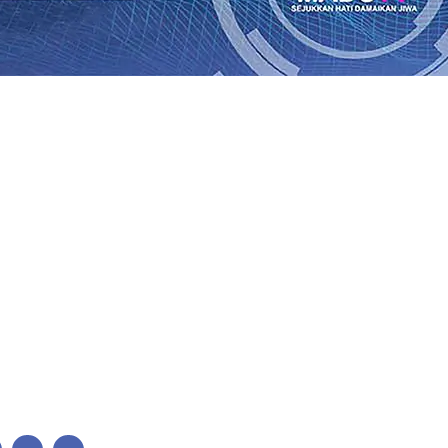
lkan Wajah Baru JKN: Lebih Informatif, Lebih Fleksibel, 
League 2026/2027
06 Agu 2026
•
KAI Daop 7 Madiun Salurk
Pupuk Probiotik Berbasis Grafenik Karbon, Hasil Panen 
ses Menggiling Tebu 4 Juta Kuintal di Hari ke-75
06 Agu 
ekening dan Nominal Simpanan di Jawa Timur Terus Ber
Kembali Salurkan 216 Bantuan Pertanian Bagi Petani
06 A
enuhnya Padam
05 Agu 2026
•
Sergio Castel dari Spanyol 
lkan Wajah Baru JKN: Lebih Informatif, Lebih Fleksibel, 
League 2026/2027
06 Agu 2026
•
KAI Daop 7 Madiun Salurk
Pupuk Probiotik Berbasis Grafenik Karbon, Hasil Panen 
ses Menggiling Tebu 4 Juta Kuintal di Hari ke-75
06 Agu 
ekening dan Nominal Simpanan di Jawa Timur Terus Ber
Kembali Salurkan 216 Bantuan Pertanian Bagi Petani
06 A
enuhnya Padam
05 Agu 2026
•
Sergio Castel dari Spanyol 