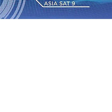
dan Berkelanjutan
07 Agu 2026
•
Pemain Pemain Baru
an Bantuan TJSL Rp123 Juta untuk Pendidikan, Sosial,
Jagung di Mojokerto Tembus 18 Ton/Ha
06 Agu 2026
•
2026
•
Bangga, Mas Dhito Beri Beasiswa Siswa Peraih
tumbuh, menunjukan Kuatnya Basis Menabung Nasabah
gu 2026
•
Kapolres Probolinggo Pimpin Langsung
Pastikan Gabung skuad Macan Putih
05 Agu 2026
•
dan Berkelanjutan
07 Agu 2026
•
Pemain Pemain Baru
an Bantuan TJSL Rp123 Juta untuk Pendidikan, Sosial,
Jagung di Mojokerto Tembus 18 Ton/Ha
06 Agu 2026
•
2026
•
Bangga, Mas Dhito Beri Beasiswa Siswa Peraih
tumbuh, menunjukan Kuatnya Basis Menabung Nasabah
gu 2026
•
Kapolres Probolinggo Pimpin Langsung
Pastikan Gabung skuad Macan Putih
05 Agu 2026
•