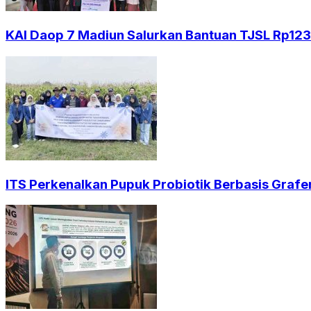
KAI Daop 7 Madiun Salurkan Bantuan TJSL Rp123 
ITS Perkenalkan Pupuk Probiotik Berbasis Grafe