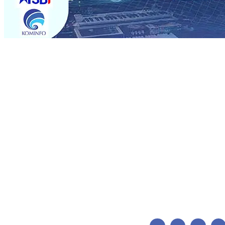
Trending
BPJS Kesehatan Kediri Perkuat Sinergi dengan Media Kena
Persik Kediri Terus di Datangkan Perkuat Untuk Super 
dan Pelestarian Budaya
06 Agu 2026
•
ITS Perkenalkan 
Perkuat Kemitraan Dengan Petani, PG Pesantren Baru Suk
Medali Emas LKS Nasional 2026
06 Agu 2026
•
Jumlah R
06 Agu 2026
•
Dukung Peningkatan Produksi, Mas Dhito 
Pemadaman Karhutla di Lereng Bromo, Api Belum Sep
BPJS Kesehatan Kediri Perkuat Sinergi dengan Media Kena
Persik Kediri Terus di Datangkan Perkuat Untuk Super 
dan Pelestarian Budaya
06 Agu 2026
•
ITS Perkenalkan 
Perkuat Kemitraan Dengan Petani, PG Pesantren Baru Suk
Medali Emas LKS Nasional 2026
06 Agu 2026
•
Jumlah R
06 Agu 2026
•
Dukung Peningkatan Produksi, Mas Dhito 
Pemadaman Karhutla di Lereng Bromo, Api Belum Sep