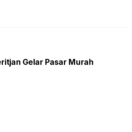
LIVE STREAMING
PODCAST
KAJIAN ISLAM
ritjan Gelar Pasar Murah