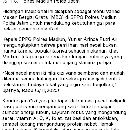
(SPPG) Polres Madiun Polda Jatim.
Hidangan tradisional ini disajikan sebagai menu variasi
Makan Bergizi Gratis (MBG) di SPPG Polres Madiun
Polda Jatim untuk mendukung kebutuhan gizi para
pelajar penerima manfaat.
Kepala SPPG Polres Madiun, Yuniar Arinda Putri Aji
mengungkapkan bahwa pemilihan nasi pecel bukan
hanya karena popularitasnya sebagai makanan khas
Madiun, tetapi juga karena kandungan nutrisinya yang
dianggap sesuai untuk menunjang stamina pelajar.
“Nasi pecel memiliki nilai gizi yang seimbang dan mudah
diterima semua kalangan. Ini sekaligus menjadi bentuk
pelestarian budaya lokal yang ingin kami tonjolkan,”
ujarnya, Rabu (5/11/2025)
Kandungan Gizi yang terdapat dalam nasi pecel meliputi
nasi putih yang mengandung karbohidrat sebagai
sumber energi tubuh, sayuran rebus yang mengandung
serat, vitamin A, C, K, folat, zat besi dan antioksidan,
sambel kacang mengandung protein nabati, lemak
sehat, vitamin B kompleks, dan magnesium serta telur,