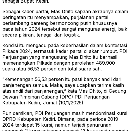
sebagai Bupati Kediri.
Sebagai kader partai, Mas Dhito sapaan akrabnya dalam
peringatan itu menyampaikan, perjalanan partai
berlambang banteng bermoncong putih khususnya
pada tahun 2024 tersebut sangat menguras energi, baik
secara pikiran, tenaga, dan logistik.
Kondisi itu mengacu pada keberhasilan dalam kontestasi
Pilkada 2024, termasuk kader partai di akar rumput. PDI
Perjuangan yang mengusung Mas Dhito itu berhasil
memenangkan Pilkada dengan perolehan 489.900
suara atau 56,53 persen dari total suara sah.
“Kemenangan 56,53 persen itu pasti banyak andil dari
panjenengan semua. Maka, saya ucapkan terima kasih
atas andil dari panjenengan,” kata Mas Dhito, di Gedung
Dewan Pimpinan Cabang (DPC) PDI Perjuangan
Kabupaten Kediri, Jumat (10/1/2025).
Pun demikian, PDI Perjuangan masih mendominasi kursi
DPRD Kabupaten Kediri. Dimana, pada periode 2019-
2024 terdapat 15 kursi, namun terjadi penurunan
sebanyak 2 kursi sehingga menjadi 13 kursi pada periode