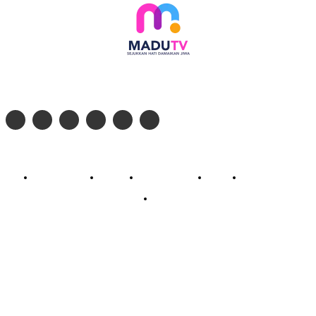
Follow social media kami di:
© 2026 - PT. Madinul Ulum Media Televisi Ummat Tulungagung, Jawa Timur
Profil Madu TV
Redaksi
Pedoman Siber
Kontak
Live Streaming
PodCast